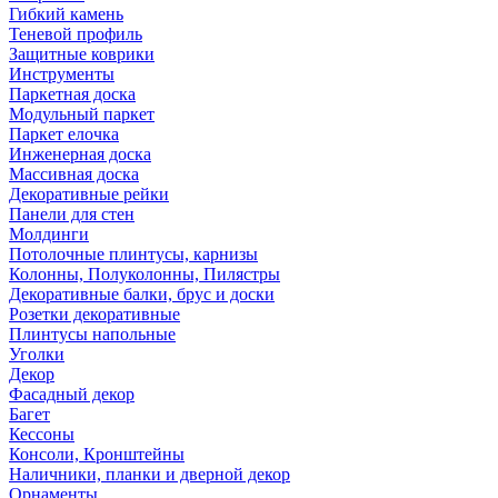
Гибкий камень
Теневой профиль
Защитные коврики
Инструменты
Паркетная доска
Модульный паркет
Паркет елочка
Инженерная доска
Массивная доска
Декоративные рейки
Панели для стен
Молдинги
Потолочные плинтусы, карнизы
Колонны, Полуколонны, Пилястры
Декоративные балки, брус и доски
Розетки декоративные
Плинтусы напольные
Уголки
Декор
Фасадный декор
Багет
Кессоны
Консоли, Кронштейны
Наличники, планки и дверной декор
Орнаменты