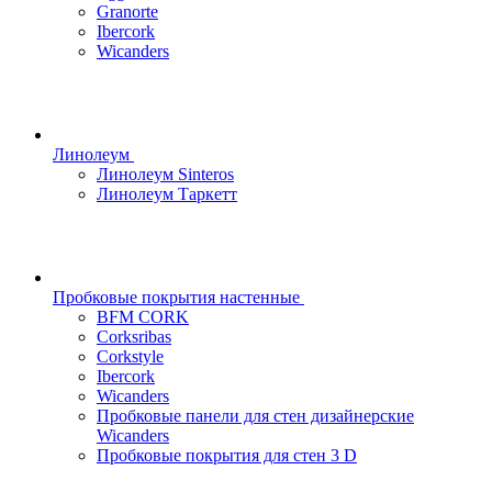
Granorte
Ibercork
Wicanders
Линолеум
Линолеум Sinteros
Линолеум Таркетт
Пробковые покрытия настенные
BFM CORK
Corksribas
Corkstyle
Ibercork
Wicanders
Пробковые панели для стен дизайнерские
Wicanders
Пробковые покрытия для стен 3 D