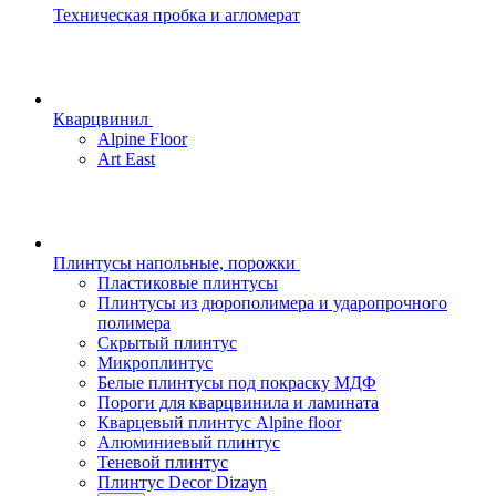
Техническая пробка и агломерат
Кварцвинил
Alpine Floor
Art East
Плинтусы напольные, порожки
Пластиковые плинтусы
Плинтусы из дюрополимера и ударопрочного
полимера
Скрытый плинтус
Микроплинтус
Белые плинтусы под покраску МДФ
Пороги для кварцвинила и ламината
Кварцевый плинтус Alpine floor
Алюминиевый плинтус
Теневой плинтус
Плинтус Decor Dizayn