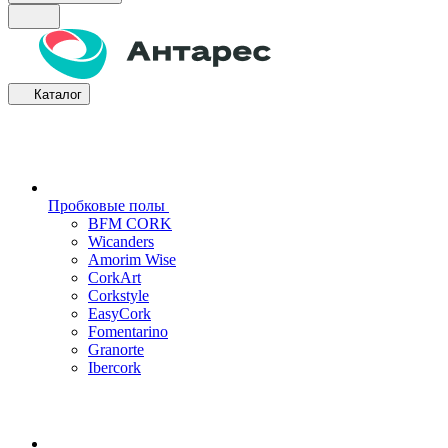
Каталог
Пробковые полы
BFM CORK
Wicanders
Amorim Wise
CorkArt
Corkstyle
EasyCork
Fomentarino
Granorte
Ibercork