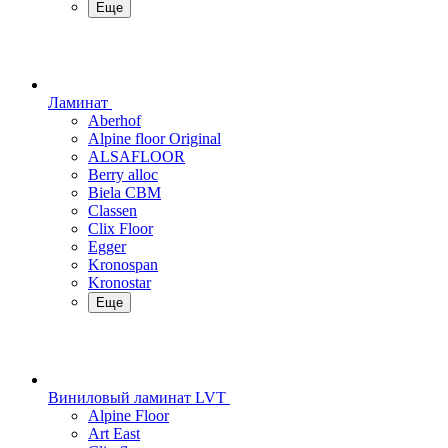
Еще
Ламинат
Aberhof
Alpine floor Original
ALSAFLOOR
Berry alloc
Biela CBM
Classen
Clix Floor
Egger
Kronospan
Kronostar
Еще
Виниловый ламинат LVT
Alpine Floor
Art East