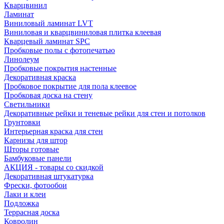
Кварцвинил
Ламинат
Виниловый ламинат LVT
Виниловая и кварцвиниловая плитка клеевая
Кварцевый ламинат SPC
Пробковые полы с фотопечатью
Линолеум
Пробковые покрытия настенные
Декоративная краска
Пробковое покрытие для пола клеевое
Пробковая доска на стену
Светильники
Декоративные рейки и теневые рейки для стен и потолков
Грунтовки
Интерьерная краска для стен
Карнизы для штор
Шторы готовые
Бамбуковые панели
АКЦИЯ - товары со скидкой
Декоративная штукатурка
Фрески, фотообои
Лаки и клеи
Подложка
Террасная доска
Ковролин