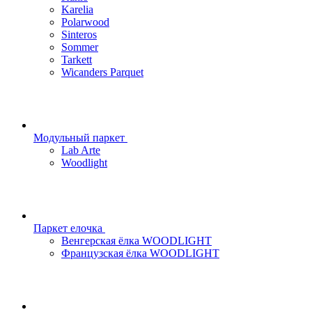
Karelia
Polarwood
Sinteros
Sommer
Tarkett
Wicanders Parquet
Модульный паркет
Lab Arte
Woodlight
Паркет елочка
Венгерская ёлка WOODLIGHT
Французская ёлка WOODLIGHT