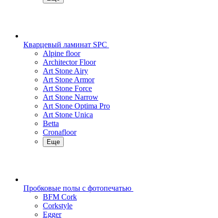
Кварцевый ламинат SPC
Alpine floor
Architector Floor
Art Stone Airy
Art Stone Armor
Art Stone Force
Art Stone Narrow
Art Stone Optima Pro
Art Stone Unica
Betta
Cronafloor
Еще
Пробковые полы с фотопечатью
BFM Cork
Corkstyle
Egger