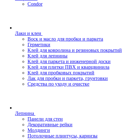
Condor
Лаки и клеи
Воск и масло для пробки и паркета
Герметики
Клей для ковролина и резиновых покрытий
Клей для лепнины
Клей для паркета и инженерной доски
Клей для плитки ПВХ и кварцвинила
Клей для пробковых покрытий
Лак для пробки и паркета, грунтовки
Средства по уходу и очистке
Лепнина
Панели для стен
Декоративные рейки
Молдинги
Потолочные плинтусы, карнизы