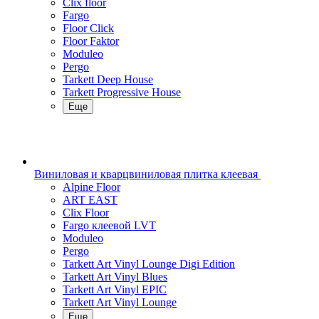
Clix floor
Fargo
Floor Click
Floor Faktor
Moduleo
Pergo
Tarkett Deep House
Tarkett Progressive House
Еще
Виниловая и кварцвиниловая плитка клеевая
Alpine Floor
ART EAST
Clix Floor
Fargo клеевой LVT
Moduleo
Pergo
Tarkett Art Vinyl Lounge Digi Edition
Tarkett Art Vinyl Blues
Tarkett Art Vinyl EPIC
Tarkett Art Vinyl Lounge
Еще