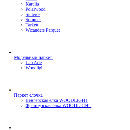
Karelia
Polarwood
Sinteros
Sommer
Tarkett
Wicanders Parquet
Модульный паркет
Lab Arte
Woodlight
Паркет елочка
Венгерская ёлка WOODLIGHT
Французская ёлка WOODLIGHT