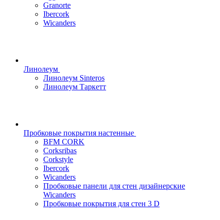
Granorte
Ibercork
Wicanders
Линолеум
Линолеум Sinteros
Линолеум Таркетт
Пробковые покрытия настенные
BFM CORK
Corksribas
Corkstyle
Ibercork
Wicanders
Пробковые панели для стен дизайнерские
Wicanders
Пробковые покрытия для стен 3 D