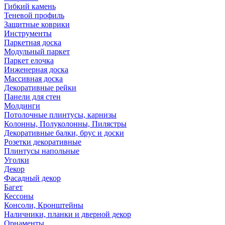
Гибкий камень
Теневой профиль
Защитные коврики
Инструменты
Паркетная доска
Модульный паркет
Паркет елочка
Инженерная доска
Массивная доска
Декоративные рейки
Панели для стен
Молдинги
Потолочные плинтусы, карнизы
Колонны, Полуколонны, Пилястры
Декоративные балки, брус и доски
Розетки декоративные
Плинтусы напольные
Уголки
Декор
Фасадный декор
Багет
Кессоны
Консоли, Кронштейны
Наличники, планки и дверной декор
Орнаменты