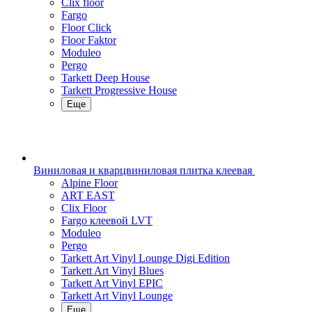
Clix floor
Fargo
Floor Click
Floor Faktor
Moduleo
Pergo
Tarkett Deep House
Tarkett Progressive House
Еще
Виниловая и кварцвиниловая плитка клеевая
Alpine Floor
ART EAST
Clix Floor
Fargo клеевой LVT
Moduleo
Pergo
Tarkett Art Vinyl Lounge Digi Edition
Tarkett Art Vinyl Blues
Tarkett Art Vinyl EPIC
Tarkett Art Vinyl Lounge
Еще