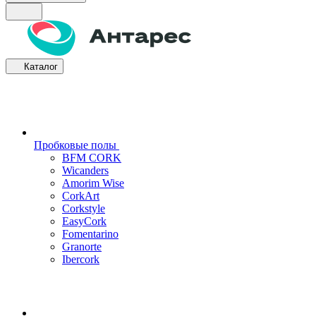
Каталог
Пробковые полы
BFM CORK
Wicanders
Amorim Wise
CorkArt
Corkstyle
EasyCork
Fomentarino
Granorte
Ibercork