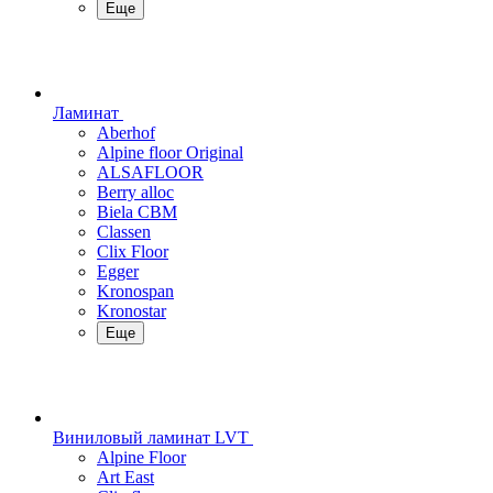
Еще
Ламинат
Aberhof
Alpine floor Original
ALSAFLOOR
Berry alloc
Biela CBM
Classen
Clix Floor
Egger
Kronospan
Kronostar
Еще
Виниловый ламинат LVT
Alpine Floor
Art East