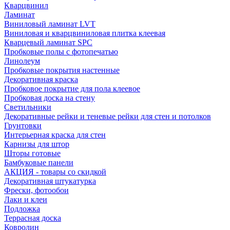
Кварцвинил
Ламинат
Виниловый ламинат LVT
Виниловая и кварцвиниловая плитка клеевая
Кварцевый ламинат SPC
Пробковые полы с фотопечатью
Линолеум
Пробковые покрытия настенные
Декоративная краска
Пробковое покрытие для пола клеевое
Пробковая доска на стену
Светильники
Декоративные рейки и теневые рейки для стен и потолков
Грунтовки
Интерьерная краска для стен
Карнизы для штор
Шторы готовые
Бамбуковые панели
АКЦИЯ - товары со скидкой
Декоративная штукатурка
Фрески, фотообои
Лаки и клеи
Подложка
Террасная доска
Ковролин