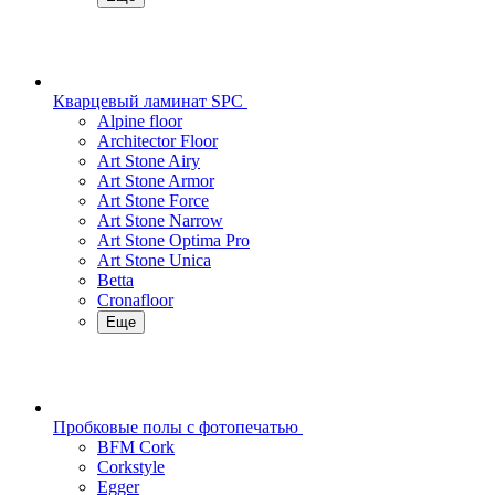
Кварцевый ламинат SPC
Alpine floor
Architector Floor
Art Stone Airy
Art Stone Armor
Art Stone Force
Art Stone Narrow
Art Stone Optima Pro
Art Stone Unica
Betta
Cronafloor
Еще
Пробковые полы с фотопечатью
BFM Cork
Corkstyle
Egger