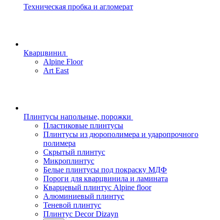
Техническая пробка и агломерат
Кварцвинил
Alpine Floor
Art East
Плинтусы напольные, порожки
Пластиковые плинтусы
Плинтусы из дюрополимера и ударопрочного
полимера
Скрытый плинтус
Микроплинтус
Белые плинтусы под покраску МДФ
Пороги для кварцвинила и ламината
Кварцевый плинтус Alpine floor
Алюминиевый плинтус
Теневой плинтус
Плинтус Decor Dizayn