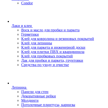
Condor
Лаки и клеи
Воск и масло для пробки и паркета
Герметики
Клей для ковролина и резиновых покрытий
Клей для лепнины
Клей для паркета и инженерной доски
Клей для плитки ПВХ и кварцвинила
Клей для пробковых покрытий
Лак для пробки и паркета, грунтовки
Средства по уходу и очистке
Лепнина
Панели для стен
Декоративные рейки
Молдинги
Потолочные плинтусы, карнизы