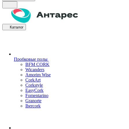
Каталог
Пробковые полы
BFM CORK
Wicanders
Amorim Wise
CorkArt
Corkstyle
EasyCork
Fomentarino
Granorte
Ibercork