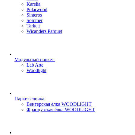
Karelia
Polarwood
Sinteros
Sommer
Tarkett
Wicanders Parquet
Модульный паркет
Lab Arte
Woodlight
Паркет елочка
Венгерская ёлка WOODLIGHT
Французская ёлка WOODLIGHT