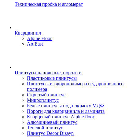
Техническая пробка и агломерат
Кварцвинил
Alpine Floor
Art East
Плинтусы напольные, порожки
Пластиковые плинтусы
Плинтусы из дюрополимера и ударопрочного
полимера
Скрытый плинтус
Микроплинтус
Белые плинтусы под покраску МДФ
Пороги для кварцвинила и ламината
Кварцевый плинтус Alpine floor
Алюминиевый плинтус
Теневой плинтус
Плинтус Decor Dizayn