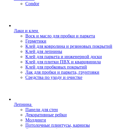
Condor
Лаки и клеи
Воск и масло для пробки и паркета
Герметики
Клей для ковролина и резиновых покрытий
Клей для лепнины
Клей для паркета и инженерной доски
Клей для плитки ПВХ и кварцвинила
Клей для пробковых покрытий
Лак для пробки и паркета, грунтовки
Средства по уходу и очистке
Лепнина
Панели для стен
Декоративные рейки
Молдинги
Потолочные плинтусы, карнизы