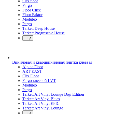
Clix floor
Fargo
Floor Click
Floor Faktor
Moduleo
Pergo
Tarkett Deep House
Tarkett Progressive House
Еще
Виниловая и кварцвиниловая плитка клеевая
Alpine Floor
ART EAST
Clix Floor
Fargo клеевой LVT
Moduleo
Pergo
Tarkett Art Vinyl Lounge Digi Edition
Tarkett Art Vinyl Blues
Tarkett Art Vinyl EPIC
Tarkett Art Vinyl Lounge
Еще