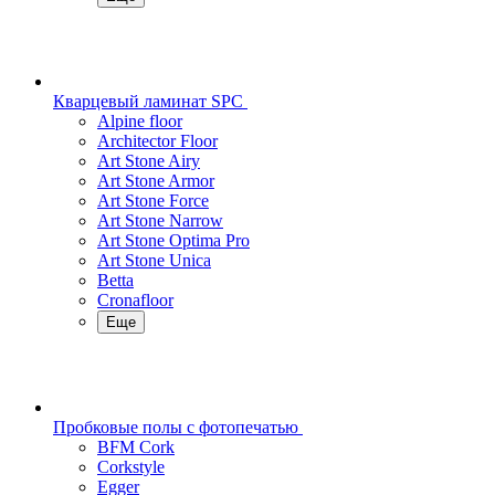
Кварцевый ламинат SPC
Alpine floor
Architector Floor
Art Stone Airy
Art Stone Armor
Art Stone Force
Art Stone Narrow
Art Stone Optima Pro
Art Stone Unica
Betta
Cronafloor
Еще
Пробковые полы с фотопечатью
BFM Cork
Corkstyle
Egger