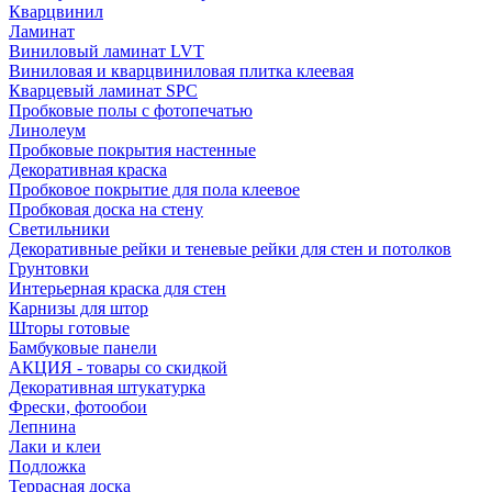
Кварцвинил
Ламинат
Виниловый ламинат LVT
Виниловая и кварцвиниловая плитка клеевая
Кварцевый ламинат SPC
Пробковые полы с фотопечатью
Линолеум
Пробковые покрытия настенные
Декоративная краска
Пробковое покрытие для пола клеевое
Пробковая доска на стену
Светильники
Декоративные рейки и теневые рейки для стен и потолков
Грунтовки
Интерьерная краска для стен
Карнизы для штор
Шторы готовые
Бамбуковые панели
АКЦИЯ - товары со скидкой
Декоративная штукатурка
Фрески, фотообои
Лепнина
Лаки и клеи
Подложка
Террасная доска