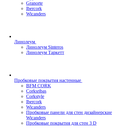
Granorte
Ibercork
Wicanders
Линолеум
Линолеум Sinteros
Линолеум Таркетт
Пробковые покрытия настенные
BFM CORK
Corksribas
Corkstyle
Ibercork
Wicanders
Пробковые панели для стен дизайнерские
Wicanders
Пробковые покрытия для стен 3 D