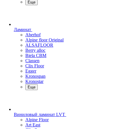
Еще
Ламинат
Aberhof
Alpine floor Original
ALSAFLOOR
Berry alloc
Biela CBM
Classen
Clix Floor
Egger
Kronospan
Kronostar
Еще
Виниловый ламинат LVT
Alpine Floor
Art East