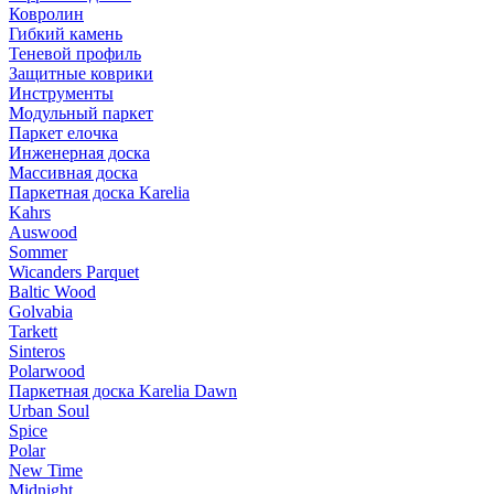
Ковролин
Гибкий камень
Теневой профиль
Защитные коврики
Инструменты
Модульный паркет
Паркет елочка
Инженерная доска
Массивная доска
Паркетная доска Karelia
Kahrs
Auswood
Sommer
Wicanders Parquet
Baltic Wood
Golvabia
Tarkett
Sinteros
Polarwood
Паркетная доска Karelia Dawn
Urban Soul
Spice
Polar
New Time
Midnight