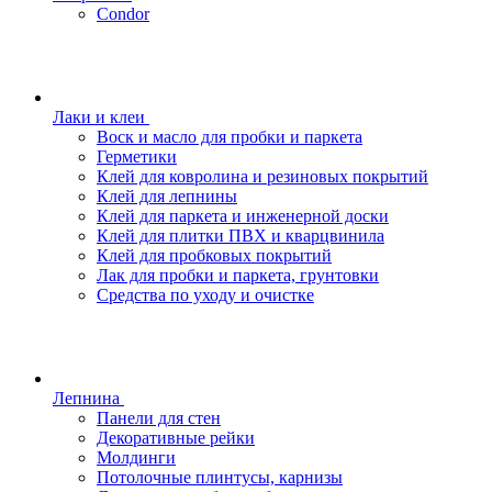
Condor
Лаки и клеи
Воск и масло для пробки и паркета
Герметики
Клей для ковролина и резиновых покрытий
Клей для лепнины
Клей для паркета и инженерной доски
Клей для плитки ПВХ и кварцвинила
Клей для пробковых покрытий
Лак для пробки и паркета, грунтовки
Средства по уходу и очистке
Лепнина
Панели для стен
Декоративные рейки
Молдинги
Потолочные плинтусы, карнизы