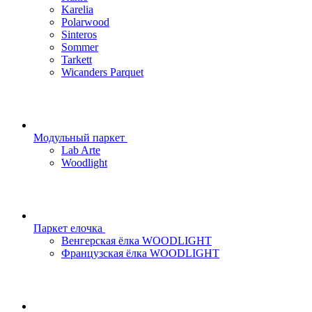
Karelia
Polarwood
Sinteros
Sommer
Tarkett
Wicanders Parquet
Модульный паркет
Lab Arte
Woodlight
Паркет елочка
Венгерская ёлка WOODLIGHT
Французская ёлка WOODLIGHT