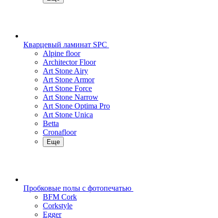
Кварцевый ламинат SPC
Alpine floor
Architector Floor
Art Stone Airy
Art Stone Armor
Art Stone Force
Art Stone Narrow
Art Stone Optima Pro
Art Stone Unica
Betta
Cronafloor
Еще
Пробковые полы с фотопечатью
BFM Cork
Corkstyle
Egger