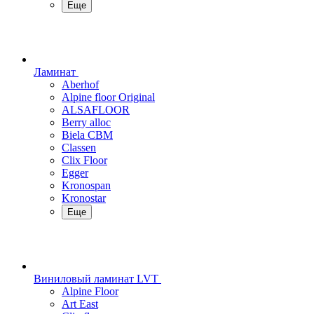
Еще
Ламинат
Aberhof
Alpine floor Original
ALSAFLOOR
Berry alloc
Biela CBM
Classen
Clix Floor
Egger
Kronospan
Kronostar
Еще
Виниловый ламинат LVT
Alpine Floor
Art East