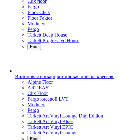
Clix floor
Fargo
Floor Click
Floor Faktor
Moduleo
Pergo
Tarkett Deep House
Tarkett Progressive House
Еще
Виниловая и кварцвиниловая плитка клеевая
Alpine Floor
ART EAST
Clix Floor
Fargo клеевой LVT
Moduleo
Pergo
Tarkett Art Vinyl Lounge Digi Edition
Tarkett Art Vinyl Blues
Tarkett Art Vinyl EPIC
Tarkett Art Vinyl Lounge
Еще