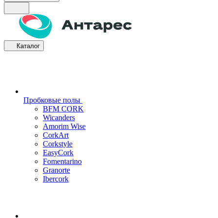
Каталог
Пробковые полы
BFM CORK
Wicanders
Amorim Wise
CorkArt
Corkstyle
EasyCork
Fomentarino
Granorte
Ibercork