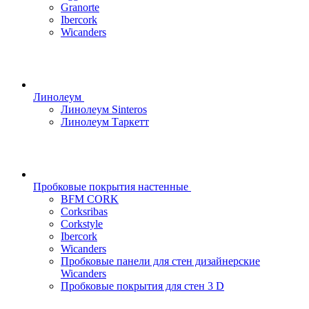
Granorte
Ibercork
Wicanders
Линолеум
Линолеум Sinteros
Линолеум Таркетт
Пробковые покрытия настенные
BFM CORK
Corksribas
Corkstyle
Ibercork
Wicanders
Пробковые панели для стен дизайнерские
Wicanders
Пробковые покрытия для стен 3 D