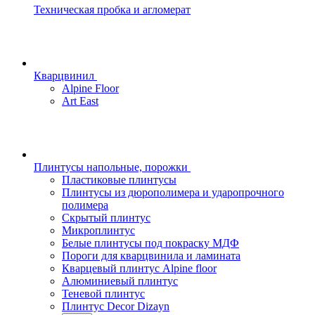
Техническая пробка и агломерат
Кварцвинил
Alpine Floor
Art East
Плинтусы напольные, порожки
Пластиковые плинтусы
Плинтусы из дюрополимера и ударопрочного
полимера
Скрытый плинтус
Микроплинтус
Белые плинтусы под покраску МДФ
Пороги для кварцвинила и ламината
Кварцевый плинтус Alpine floor
Алюминиевый плинтус
Теневой плинтус
Плинтус Decor Dizayn