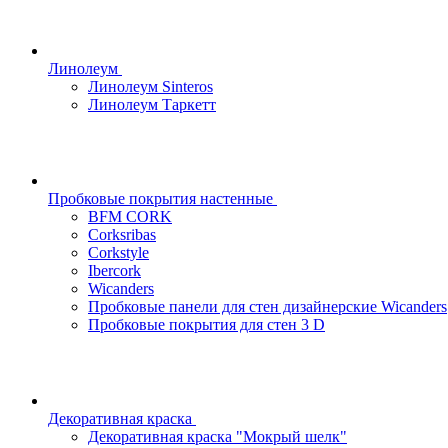
Линолеум
Линолеум Sinteros
Линолеум Таркетт
Пробковые покрытия настенные
BFM CORK
Corksribas
Corkstyle
Ibercork
Wicanders
Пробковые панели для стен дизайнерские Wicanders
Пробковые покрытия для стен 3 D
Декоративная краска
Декоративная краска "Мокрый шелк"