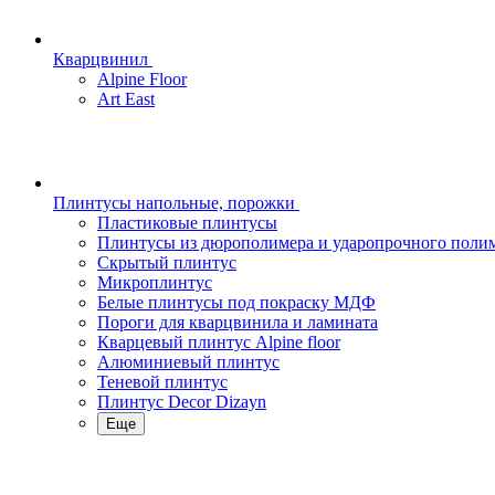
Кварцвинил
Alpine Floor
Art East
Плинтусы напольные, порожки
Пластиковые плинтусы
Плинтусы из дюрополимера и ударопрочного поли
Скрытый плинтус
Микроплинтус
Белые плинтусы под покраску МДФ
Пороги для кварцвинила и ламината
Кварцевый плинтус Alpine floor
Алюминиевый плинтус
Теневой плинтус
Плинтус Decor Dizayn
Еще