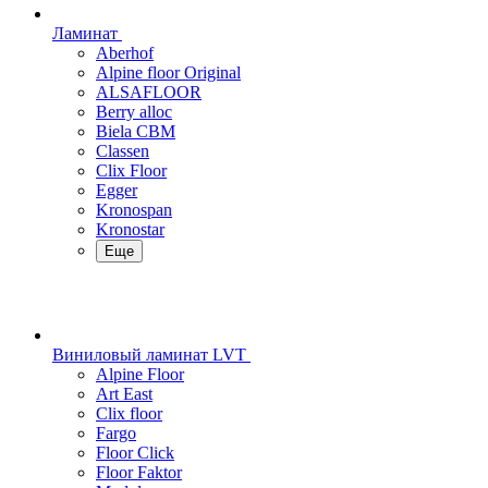
Ламинат
Aberhof
Alpine floor Original
ALSAFLOOR
Berry alloc
Biela CBM
Classen
Clix Floor
Egger
Kronospan
Kronostar
Еще
Виниловый ламинат LVT
Alpine Floor
Art East
Clix floor
Fargo
Floor Click
Floor Faktor