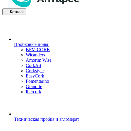
Каталог
Пробковые полы
BFM CORK
Wicanders
Amorim Wise
CorkArt
Corkstyle
EasyCork
Fomentarino
Granorte
Ibercork
Техническая пробка и агломерат