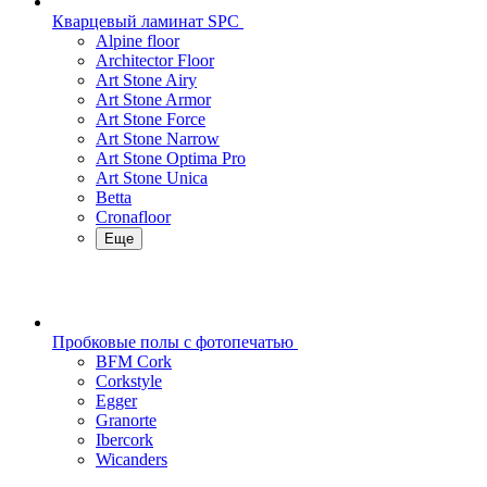
Кварцевый ламинат SPC
Alpine floor
Architector Floor
Art Stone Airy
Art Stone Armor
Art Stone Force
Art Stone Narrow
Art Stone Optima Pro
Art Stone Unica
Betta
Cronafloor
Еще
Пробковые полы с фотопечатью
BFM Cork
Corkstyle
Egger
Granorte
Ibercork
Wicanders