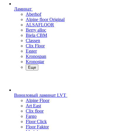
Ламинат
Aberhof
Alpine floor Original
ALSAFLOOR
Berry alloc
Biela CBM
Classen
Clix Floor
Egger
Kronospan
Kronostar
Еще
Виниловый ламинат LVT
Alpine Floor
Art East
Clix floor
Fargo
Floor Click
Floor Faktor