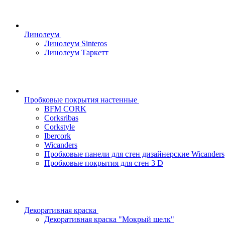
Линолеум
Линолеум Sinteros
Линолеум Таркетт
Пробковые покрытия настенные
BFM CORK
Corksribas
Corkstyle
Ibercork
Wicanders
Пробковые панели для стен дизайнерские Wicanders
Пробковые покрытия для стен 3 D
Декоративная краска
Декоративная краска "Мокрый шелк"