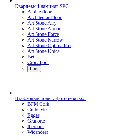
Кварцевый ламинат SPC
Alpine floor
Architector Floor
Art Stone Airy
Art Stone Armor
Art Stone Force
Art Stone Narrow
Art Stone Optima Pro
Art Stone Unica
Betta
Cronafloor
Еще
Пробковые полы с фотопечатью
BFM Cork
Corkstyle
Egger
Granorte
Ibercork
Wicanders