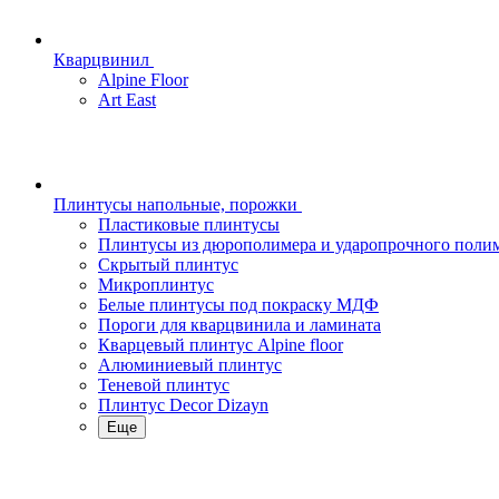
Кварцвинил
Alpine Floor
Art East
Плинтусы напольные, порожки
Пластиковые плинтусы
Плинтусы из дюрополимера и ударопрочного поли
Скрытый плинтус
Микроплинтус
Белые плинтусы под покраску МДФ
Пороги для кварцвинила и ламината
Кварцевый плинтус Alpine floor
Алюминиевый плинтус
Теневой плинтус
Плинтус Decor Dizayn
Еще