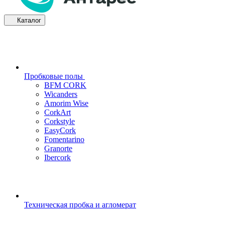
Каталог
Пробковые полы
BFM CORK
Wicanders
Amorim Wise
CorkArt
Corkstyle
EasyCork
Fomentarino
Granorte
Ibercork
Техническая пробка и агломерат