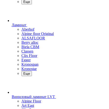
Еще
Ламинат
Aberhof
Alpine floor Original
ALSAFLOOR
Berry alloc
Biela CBM
Classen
Clix Floor
Egger
Kronospan
Kronostar
Еще
Виниловый ламинат LVT
Alpine Floor
Art East