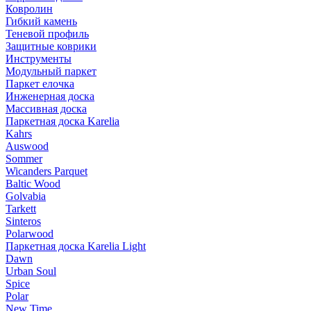
Ковролин
Гибкий камень
Теневой профиль
Защитные коврики
Инструменты
Модульный паркет
Паркет елочка
Инженерная доска
Массивная доска
Паркетная доска Karelia
Kahrs
Auswood
Sommer
Wicanders Parquet
Baltic Wood
Golvabia
Tarkett
Sinteros
Polarwood
Паркетная доска Karelia Light
Dawn
Urban Soul
Spice
Polar
New Time