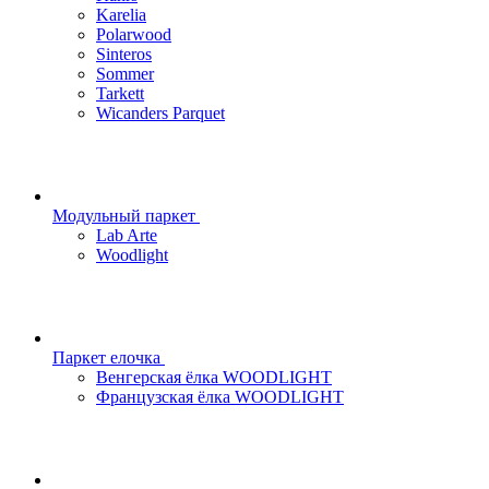
Karelia
Polarwood
Sinteros
Sommer
Tarkett
Wicanders Parquet
Модульный паркет
Lab Arte
Woodlight
Паркет елочка
Венгерская ёлка WOODLIGHT
Французская ёлка WOODLIGHT