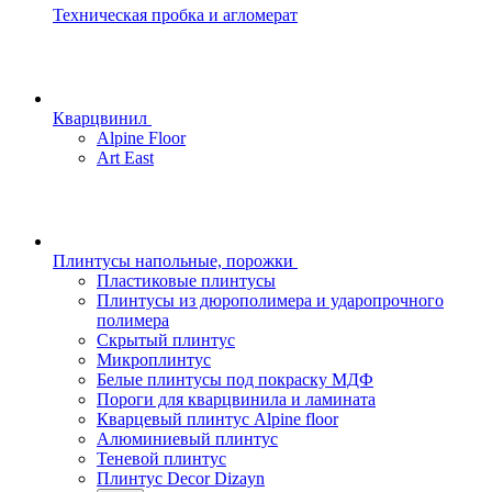
Техническая пробка и агломерат
Кварцвинил
Alpine Floor
Art East
Плинтусы напольные, порожки
Пластиковые плинтусы
Плинтусы из дюрополимера и ударопрочного
полимера
Скрытый плинтус
Микроплинтус
Белые плинтусы под покраску МДФ
Пороги для кварцвинила и ламината
Кварцевый плинтус Alpine floor
Алюминиевый плинтус
Теневой плинтус
Плинтус Decor Dizayn