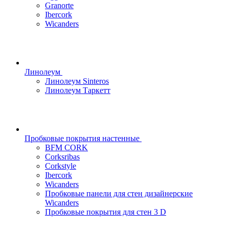
Granorte
Ibercork
Wicanders
Линолеум
Линолеум Sinteros
Линолеум Таркетт
Пробковые покрытия настенные
BFM CORK
Corksribas
Corkstyle
Ibercork
Wicanders
Пробковые панели для стен дизайнерские
Wicanders
Пробковые покрытия для стен 3 D