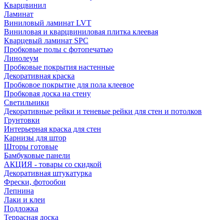
Кварцвинил
Ламинат
Виниловый ламинат LVT
Виниловая и кварцвиниловая плитка клеевая
Кварцевый ламинат SPC
Пробковые полы с фотопечатью
Линолеум
Пробковые покрытия настенные
Декоративная краска
Пробковое покрытие для пола клеевое
Пробковая доска на стену
Светильники
Декоративные рейки и теневые рейки для стен и потолков
Грунтовки
Интерьерная краска для стен
Карнизы для штор
Шторы готовые
Бамбуковые панели
АКЦИЯ - товары со скидкой
Декоративная штукатурка
Фрески, фотообои
Лепнина
Лаки и клеи
Подложка
Террасная доска