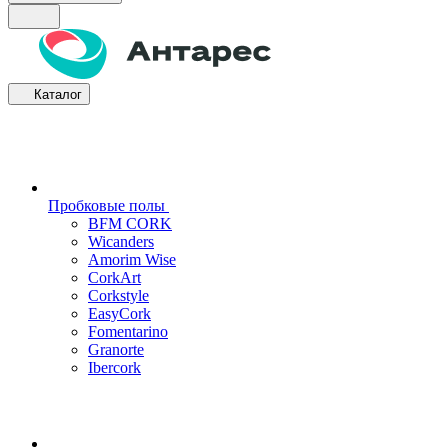
Каталог
Пробковые полы
BFM CORK
Wicanders
Amorim Wise
CorkArt
Corkstyle
EasyCork
Fomentarino
Granorte
Ibercork