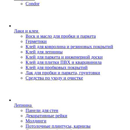
Condor
Лаки и клеи
Воск и масло для пробки и паркета
Герметики
Клей для ковролина и резиновых покрытий
Клей для лепнины
Клей для паркета и инженерной доски
Клей для плитки ПВХ и кварцвинила
Клей для пробковых покрытий
Лак для пробки и паркета, грунтовки
Средства по уходу и очистке
Лепнина
Панели для стен
Декоративные рейки
Молдинги
Потолочные плинтусы, карнизы