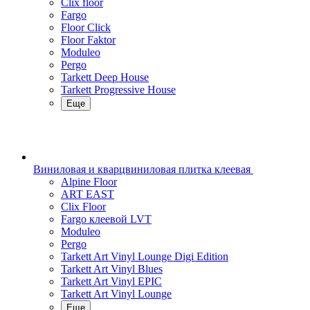
Clix floor
Fargo
Floor Click
Floor Faktor
Moduleo
Pergo
Tarkett Deep House
Tarkett Progressive House
Еще
Виниловая и кварцвиниловая плитка клеевая
Alpine Floor
ART EAST
Clix Floor
Fargo клеевой LVT
Moduleo
Pergo
Tarkett Art Vinyl Lounge Digi Edition
Tarkett Art Vinyl Blues
Tarkett Art Vinyl EPIC
Tarkett Art Vinyl Lounge
Еще