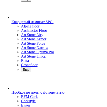
Кварцевый ламинат SPC
Alpine floor
Architector Floor
Art Stone Airy
Art Stone Armor
Art Stone Force
Art Stone Narrow
Art Stone Optima Pro
Art Stone Unica
Betta
Cronafloor
Еще
Пробковые полы с фотопечатью
BFM Cork
Corkstyle
Egger