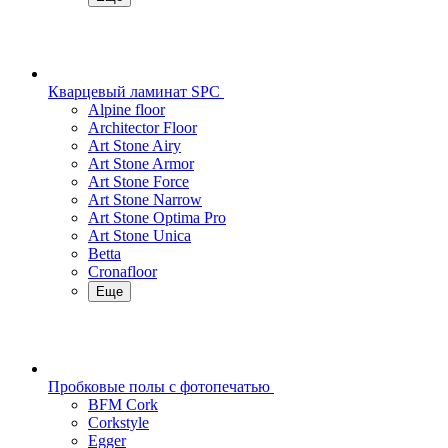
Кварцевый ламинат SPC
Alpine floor
Architector Floor
Art Stone Airy
Art Stone Armor
Art Stone Force
Art Stone Narrow
Art Stone Optima Pro
Art Stone Unica
Betta
Cronafloor
Еще
Пробковые полы с фотопечатью
BFM Cork
Corkstyle
Egger