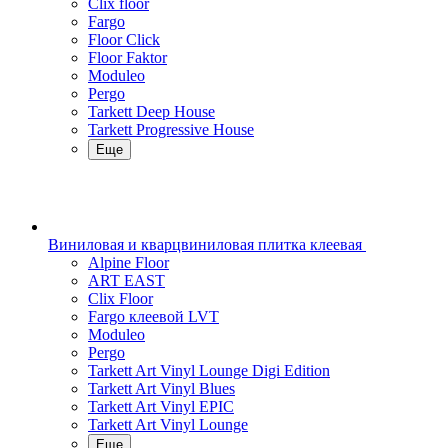
Clix floor
Fargo
Floor Click
Floor Faktor
Moduleo
Pergo
Tarkett Deep House
Tarkett Progressive House
Еще
Виниловая и кварцвиниловая плитка клеевая
Alpine Floor
ART EAST
Clix Floor
Fargo клеевой LVT
Moduleo
Pergo
Tarkett Art Vinyl Lounge Digi Edition
Tarkett Art Vinyl Blues
Tarkett Art Vinyl EPIC
Tarkett Art Vinyl Lounge
Еще