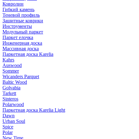
Ковролин
Гибкий камень
Теневой профиль
Защитные коврики
Инструменты
Модульный паркет
Паркет елочка
Инженерная доска
Массивная доска
Паркетная доска Karelia
Kahrs
Auswood
Sommer
Wicanders Parquet
Baltic Wood
Golvabia
Tarkett
Sinteros
Polarwood
Паркетная доска Karelia Light
Dawn
Urban Soul
Spice
Polar
New Time