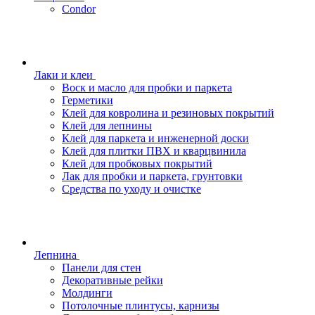
Condor
Лаки и клеи
Воск и масло для пробки и паркета
Герметики
Клей для ковролина и резиновых покрытий
Клей для лепнины
Клей для паркета и инженерной доски
Клей для плитки ПВХ и кварцвинила
Клей для пробковых покрытий
Лак для пробки и паркета, грунтовки
Средства по уходу и очистке
Лепнина
Панели для стен
Декоративные рейки
Молдинги
Потолочные плинтусы, карнизы