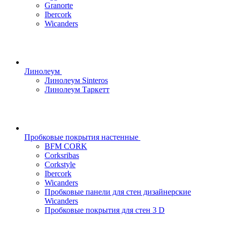
Granorte
Ibercork
Wicanders
Линолеум
Линолеум Sinteros
Линолеум Таркетт
Пробковые покрытия настенные
BFM CORK
Corksribas
Corkstyle
Ibercork
Wicanders
Пробковые панели для стен дизайнерские
Wicanders
Пробковые покрытия для стен 3 D