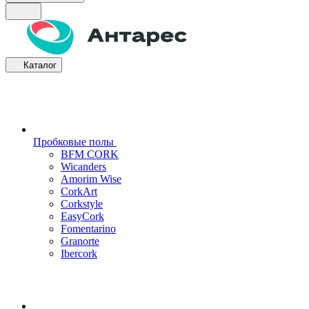
Каталог
Пробковые полы
BFM CORK
Wicanders
Amorim Wise
CorkArt
Corkstyle
EasyCork
Fomentarino
Granorte
Ibercork