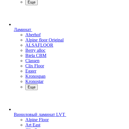
Еще
Ламинат
Aberhof
Alpine floor Original
ALSAFLOOR
Berry alloc
Biela CBM
Classen
Clix Floor
Egger
Kronospan
Kronostar
Еще
Виниловый ламинат LVT
Alpine Floor
Art East