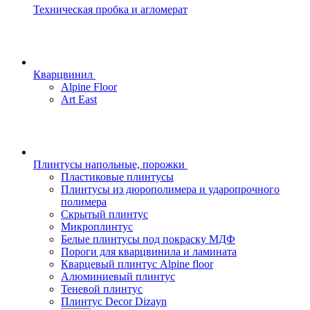
Техническая пробка и агломерат
Кварцвинил
Alpine Floor
Art East
Плинтусы напольные, порожки
Пластиковые плинтусы
Плинтусы из дюрополимера и ударопрочного
полимера
Скрытый плинтус
Микроплинтус
Белые плинтусы под покраску МДФ
Пороги для кварцвинила и ламината
Кварцевый плинтус Alpine floor
Алюминиевый плинтус
Теневой плинтус
Плинтус Decor Dizayn