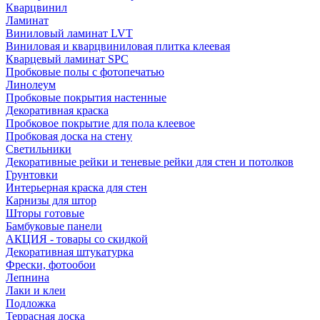
Кварцвинил
Ламинат
Виниловый ламинат LVT
Виниловая и кварцвиниловая плитка клеевая
Кварцевый ламинат SPC
Пробковые полы с фотопечатью
Линолеум
Пробковые покрытия настенные
Декоративная краска
Пробковое покрытие для пола клеевое
Пробковая доска на стену
Светильники
Декоративные рейки и теневые рейки для стен и потолков
Грунтовки
Интерьерная краска для стен
Карнизы для штор
Шторы готовые
Бамбуковые панели
АКЦИЯ - товары со скидкой
Декоративная штукатурка
Фрески, фотообои
Лепнина
Лаки и клеи
Подложка
Террасная доска