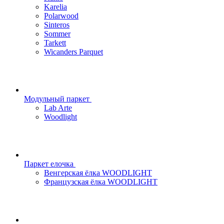
Karelia
Polarwood
Sinteros
Sommer
Tarkett
Wicanders Parquet
Модульный паркет
Lab Arte
Woodlight
Паркет елочка
Венгерская ёлка WOODLIGHT
Французская ёлка WOODLIGHT