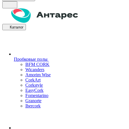
Каталог
Пробковые полы
BFM CORK
Wicanders
Amorim Wise
CorkArt
Corkstyle
EasyCork
Fomentarino
Granorte
Ibercork