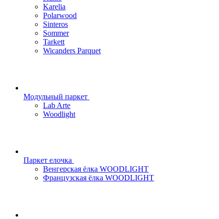
Karelia
Polarwood
Sinteros
Sommer
Tarkett
Wicanders Parquet
Модульный паркет
Lab Arte
Woodlight
Паркет елочка
Венгерская ёлка WOODLIGHT
Французская ёлка WOODLIGHT