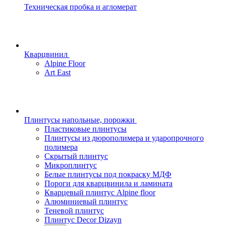
Техническая пробка и агломерат
Кварцвинил
Alpine Floor
Art East
Плинтусы напольные, порожки
Пластиковые плинтусы
Плинтусы из дюрополимера и ударопрочного
полимера
Скрытый плинтус
Микроплинтус
Белые плинтусы под покраску МДФ
Пороги для кварцвинила и ламината
Кварцевый плинтус Alpine floor
Алюминиевый плинтус
Теневой плинтус
Плинтус Decor Dizayn