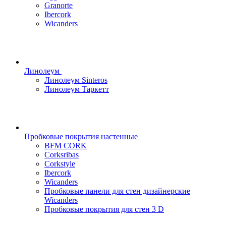
Granorte
Ibercork
Wicanders
Линолеум
Линолеум Sinteros
Линолеум Таркетт
Пробковые покрытия настенные
BFM CORK
Corksribas
Corkstyle
Ibercork
Wicanders
Пробковые панели для стен дизайнерские
Wicanders
Пробковые покрытия для стен 3 D