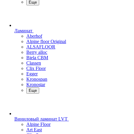
Еще
Ламинат
Aberhof
Alpine floor Original
ALSAFLOOR
Berry alloc
Biela CBM
Classen
Clix Floor
Egger
Kronospan
Kronostar
Еще
Виниловый ламинат LVT
Alpine Floor
Art East