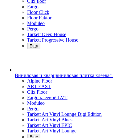
Clix floor
Fargo
Floor Click
Floor Faktor
Moduleo
Pergo
Tarkett Deep House
Tarkett Progressive House
Еще
Виниловая и кварцвиниловая плитка клеевая
Alpine Floor
ART EAST
Clix Floor
Fargo клеевой LVT
Moduleo
Pergo
Tarkett Art Vinyl Lounge Digi Edition
Tarkett Art Vinyl Blues
Tarkett Art Vinyl EPIC
Tarkett Art Vinyl Lounge
Еще