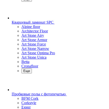
Кварцевый ламинат SPC
Alpine floor
Architector Floor
Art Stone Airy
Art Stone Armor
Art Stone Force
Art Stone Narrow
Art Stone Optima Pro
Art Stone Unica
Betta
Cronafloor
Еще
Пробковые полы с фотопечатью
BFM Cork
Corkstyle
Egger