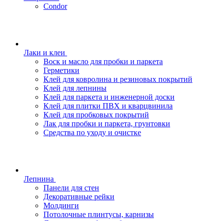
Condor
Лаки и клеи
Воск и масло для пробки и паркета
Герметики
Клей для ковролина и резиновых покрытий
Клей для лепнины
Клей для паркета и инженерной доски
Клей для плитки ПВХ и кварцвинила
Клей для пробковых покрытий
Лак для пробки и паркета, грунтовки
Средства по уходу и очистке
Лепнина
Панели для стен
Декоративные рейки
Молдинги
Потолочные плинтусы, карнизы