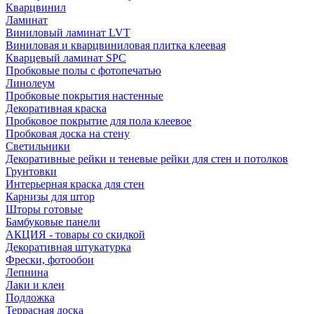
Кварцвинил
Ламинат
Виниловый ламинат LVT
Виниловая и кварцвиниловая плитка клеевая
Кварцевый ламинат SPC
Пробковые полы с фотопечатью
Линолеум
Пробковые покрытия настенные
Декоративная краска
Пробковое покрытие для пола клеевое
Пробковая доска на стену
Светильники
Декоративные рейки и теневые рейки для стен и потолков
Грунтовки
Интерьерная краска для стен
Карнизы для штор
Шторы готовые
Бамбуковые панели
АКЦИЯ - товары со скидкой
Декоративная штукатурка
Фрески, фотообои
Лепнина
Лаки и клеи
Подложка
Террасная доска