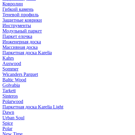
Ковролин
Гибкий камень
Теневой профиль
Защитные коврики
Инструменты
Модульный паркет
Паркет елочка
Инженерная доска
Массивная доска
Паркетная доска Karelia
Kahrs
Auswood
Sommer
Wicanders Parquet
Baltic Wood
Golvabia
Tarkett
Sinteros
Polarwood
Паркетная доска Karelia Light
Dawn
Urban Soul
Spice
Polar
New Time