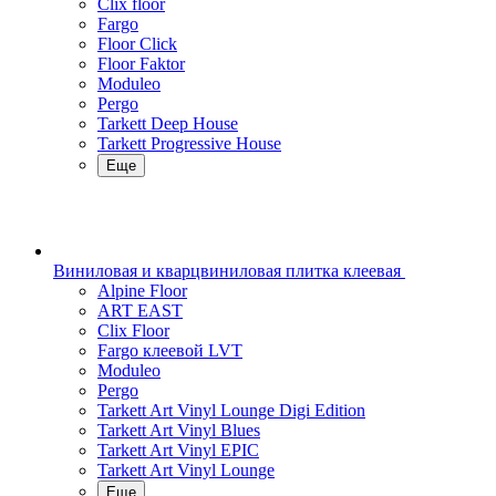
Clix floor
Fargo
Floor Click
Floor Faktor
Moduleo
Pergo
Tarkett Deep House
Tarkett Progressive House
Еще
Виниловая и кварцвиниловая плитка клеевая
Alpine Floor
ART EAST
Clix Floor
Fargo клеевой LVT
Moduleo
Pergo
Tarkett Art Vinyl Lounge Digi Edition
Tarkett Art Vinyl Blues
Tarkett Art Vinyl EPIC
Tarkett Art Vinyl Lounge
Еще