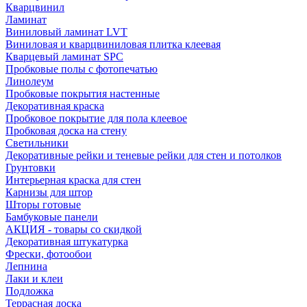
Кварцвинил
Ламинат
Виниловый ламинат LVT
Виниловая и кварцвиниловая плитка клеевая
Кварцевый ламинат SPC
Пробковые полы с фотопечатью
Линолеум
Пробковые покрытия настенные
Декоративная краска
Пробковое покрытие для пола клеевое
Пробковая доска на стену
Светильники
Декоративные рейки и теневые рейки для стен и потолков
Грунтовки
Интерьерная краска для стен
Карнизы для штор
Шторы готовые
Бамбуковые панели
АКЦИЯ - товары со скидкой
Декоративная штукатурка
Фрески, фотообои
Лепнина
Лаки и клеи
Подложка
Террасная доска