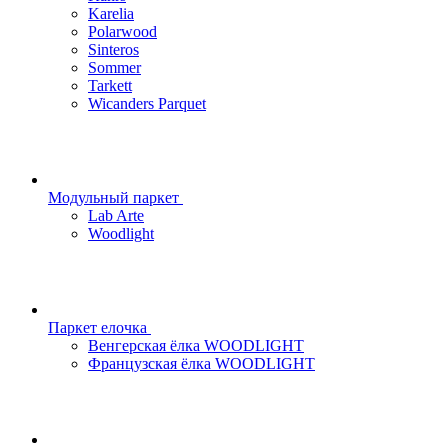
Karelia
Polarwood
Sinteros
Sommer
Tarkett
Wicanders Parquet
Модульный паркет
Lab Arte
Woodlight
Паркет елочка
Венгерская ёлка WOODLIGHT
Французская ёлка WOODLIGHT