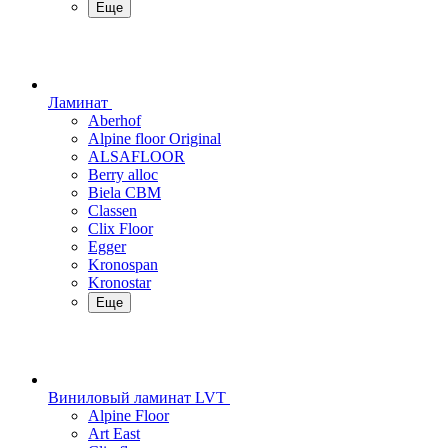
Еще
Ламинат
Aberhof
Alpine floor Original
ALSAFLOOR
Berry alloc
Biela CBM
Classen
Clix Floor
Egger
Kronospan
Kronostar
Еще
Виниловый ламинат LVT
Alpine Floor
Art East