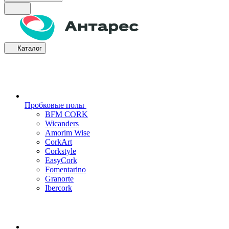
Каталог
Пробковые полы
BFM CORK
Wicanders
Amorim Wise
CorkArt
Corkstyle
EasyCork
Fomentarino
Granorte
Ibercork