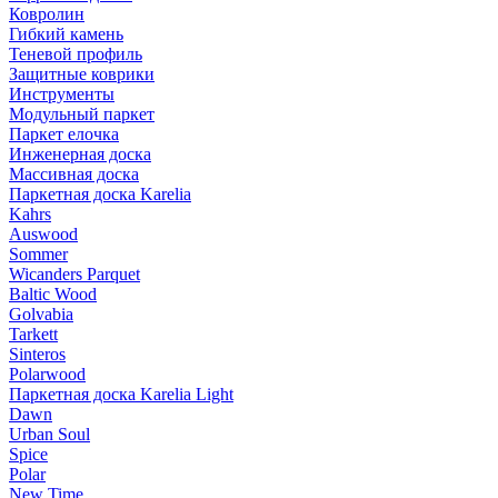
Ковролин
Гибкий камень
Теневой профиль
Защитные коврики
Инструменты
Модульный паркет
Паркет елочка
Инженерная доска
Массивная доска
Паркетная доска Karelia
Kahrs
Auswood
Sommer
Wicanders Parquet
Baltic Wood
Golvabia
Tarkett
Sinteros
Polarwood
Паркетная доска Karelia Light
Dawn
Urban Soul
Spice
Polar
New Time