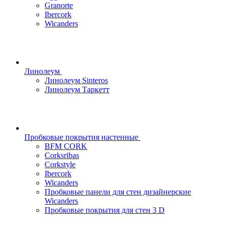
Granorte
Ibercork
Wicanders
Линолеум
Линолеум Sinteros
Линолеум Таркетт
Пробковые покрытия настенные
BFM CORK
Corksribas
Corkstyle
Ibercork
Wicanders
Пробковые панели для стен дизайнерские
Wicanders
Пробковые покрытия для стен 3 D