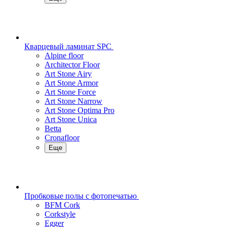
Кварцевый ламинат SPC
Alpine floor
Architector Floor
Art Stone Airy
Art Stone Armor
Art Stone Force
Art Stone Narrow
Art Stone Optima Pro
Art Stone Unica
Betta
Cronafloor
Еще
Пробковые полы с фотопечатью
BFM Cork
Corkstyle
Egger