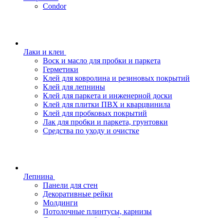
Condor
Лаки и клеи
Воск и масло для пробки и паркета
Герметики
Клей для ковролина и резиновых покрытий
Клей для лепнины
Клей для паркета и инженерной доски
Клей для плитки ПВХ и кварцвинила
Клей для пробковых покрытий
Лак для пробки и паркета, грунтовки
Средства по уходу и очистке
Лепнина
Панели для стен
Декоративные рейки
Молдинги
Потолочные плинтусы, карнизы