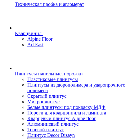
Техническая пробка и агломерат
Кварцвинил
Alpine Floor
Art East
Плинтусы напольные, порожки
Пластиковые плинтусы
Плинтусы из дюрополимера и ударопрочного
полимера
Скрытый плинтус
Микроплинтус
Белые плинтусы под покраску МДФ
Пороги для кварцвинила и ламината
Кварцевый плинтус Alpine floor
Алюминиевый плинтус
Теневой плинтус
Плинтус Decor Dizayn