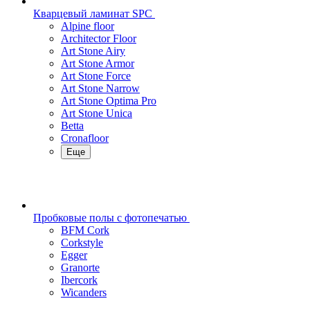
Кварцевый ламинат SPC
Alpine floor
Architector Floor
Art Stone Airy
Art Stone Armor
Art Stone Force
Art Stone Narrow
Art Stone Optima Pro
Art Stone Unica
Betta
Cronafloor
Еще
Пробковые полы с фотопечатью
BFM Cork
Corkstyle
Egger
Granorte
Ibercork
Wicanders