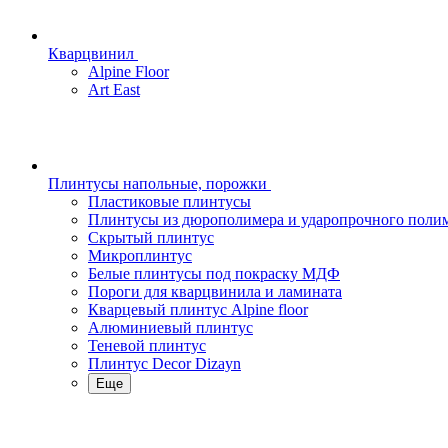
Кварцвинил
Alpine Floor
Art East
Плинтусы напольные, порожки
Пластиковые плинтусы
Плинтусы из дюрополимера и ударопрочного поли
Скрытый плинтус
Микроплинтус
Белые плинтусы под покраску МДФ
Пороги для кварцвинила и ламината
Кварцевый плинтус Alpine floor
Алюминиевый плинтус
Теневой плинтус
Плинтус Decor Dizayn
Еще