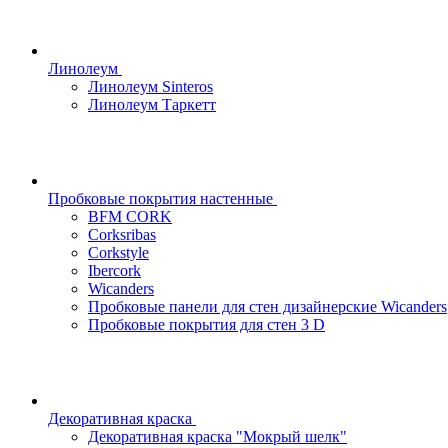
Линолеум
Линолеум Sinteros
Линолеум Таркетт
Пробковые покрытия настенные
BFM CORK
Corksribas
Corkstyle
Ibercork
Wicanders
Пробковые панели для стен дизайнерские Wicanders
Пробковые покрытия для стен 3 D
Декоративная краска
Декоративная краска "Мокрый шелк"