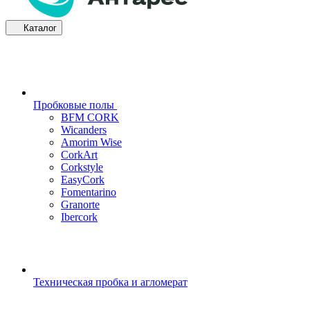
Каталог
Пробковые полы
BFM CORK
Wicanders
Amorim Wise
CorkArt
Corkstyle
EasyCork
Fomentarino
Granorte
Ibercork
Техническая пробка и агломерат