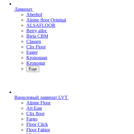
Ламинат
Aberhof
Alpine floor Original
ALSAFLOOR
Berry alloc
Biela CBM
Classen
Clix Floor
Egger
Kronospan
Kronostar
Еще
Виниловый ламинат LVT
Alpine Floor
Art East
Clix floor
Fargo
Floor Click
Floor Faktor