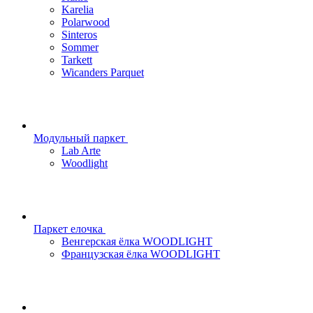
Karelia
Polarwood
Sinteros
Sommer
Tarkett
Wicanders Parquet
Модульный паркет
Lab Arte
Woodlight
Паркет елочка
Венгерская ёлка WOODLIGHT
Французская ёлка WOODLIGHT