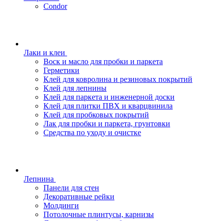
Condor
Лаки и клеи
Воск и масло для пробки и паркета
Герметики
Клей для ковролина и резиновых покрытий
Клей для лепнины
Клей для паркета и инженерной доски
Клей для плитки ПВХ и кварцвинила
Клей для пробковых покрытий
Лак для пробки и паркета, грунтовки
Средства по уходу и очистке
Лепнина
Панели для стен
Декоративные рейки
Молдинги
Потолочные плинтусы, карнизы