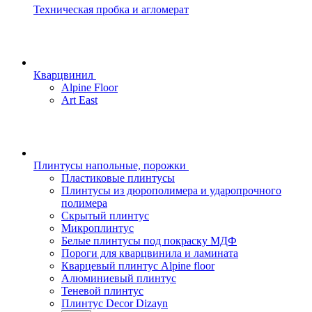
Техническая пробка и агломерат
Кварцвинил
Alpine Floor
Art East
Плинтусы напольные, порожки
Пластиковые плинтусы
Плинтусы из дюрополимера и ударопрочного
полимера
Скрытый плинтус
Микроплинтус
Белые плинтусы под покраску МДФ
Пороги для кварцвинила и ламината
Кварцевый плинтус Alpine floor
Алюминиевый плинтус
Теневой плинтус
Плинтус Decor Dizayn