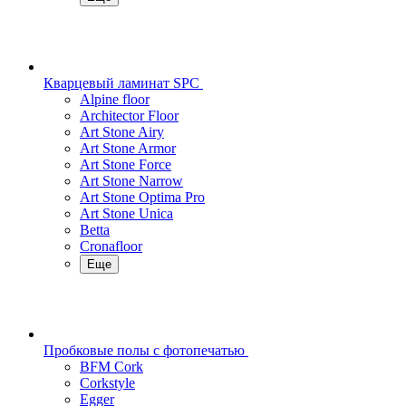
Кварцевый ламинат SPC
Alpine floor
Architector Floor
Art Stone Airy
Art Stone Armor
Art Stone Force
Art Stone Narrow
Art Stone Optima Pro
Art Stone Unica
Betta
Cronafloor
Еще
Пробковые полы с фотопечатью
BFM Cork
Corkstyle
Egger