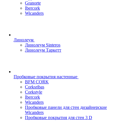
Granorte
Ibercork
Wicanders
Линолеум
Линолеум Sinteros
Линолеум Таркетт
Пробковые покрытия настенные
BFM CORK
Corksribas
Corkstyle
Ibercork
Wicanders
Пробковые панели для стен дизайнерские
Wicanders
Пробковые покрытия для стен 3 D