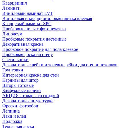
Кварцвинил
Ламинат
Виниловый ламинат LVT
Виниловая и кварцвиниловая плитка клеевая
Кварцевый ламинат SPC
Пробковые полы с фотопечатью
Линолеум
Пробковые покрытия настенные
Декоративная краска
Пробковое покрытие для пола клеевое
Пробковая доска на стену
Светильники
Декоративные рейки и теневые рейки для стен и потолков
Грунтовки
Интерьерная краска для стен
Карнизы для штор
Шторы готовые
Бамбуковые панели
АКЦИЯ - товары со скидкой
Декоративная штукатурка
Фрески, фотообои
Лепнина
Лаки и клеи
Подложка
Террасная доска