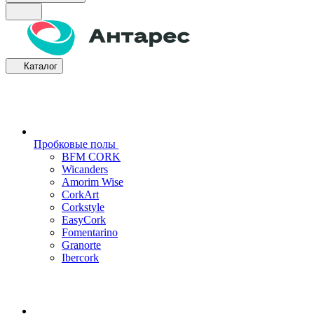
Каталог
Пробковые полы
BFM CORK
Wicanders
Amorim Wise
CorkArt
Corkstyle
EasyCork
Fomentarino
Granorte
Ibercork