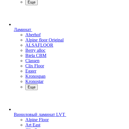
Еще
Ламинат
Aberhof
Alpine floor Original
ALSAFLOOR
Berry alloc
Biela CBM
Classen
Clix Floor
Egger
Kronospan
Kronostar
Еще
Виниловый ламинат LVT
Alpine Floor
Art East