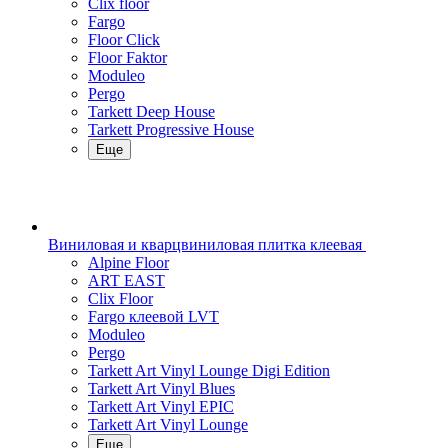
Clix floor
Fargo
Floor Click
Floor Faktor
Moduleo
Pergo
Tarkett Deep House
Tarkett Progressive House
Еще
Виниловая и кварцвиниловая плитка клеевая
Alpine Floor
ART EAST
Clix Floor
Fargo клеевой LVT
Moduleo
Pergo
Tarkett Art Vinyl Lounge Digi Edition
Tarkett Art Vinyl Blues
Tarkett Art Vinyl EPIC
Tarkett Art Vinyl Lounge
Еще