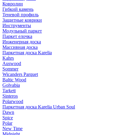
Ковролин
Гибкий камень
Теневой профиль
Защитные коврики
Инструменты
Модульный паркет
Паркет елочка
Инженерная доска
Массивная доска
Паркетная доска Karelia
Kahrs
Auswood
Sommer
Wicanders Parquet
Baltic Wood
Golvabia
Tarkett
Sinteros
Polarwood
Паркетная доска Karelia Urban Soul
Dawn
Spice
Polar
New Time
Midnight