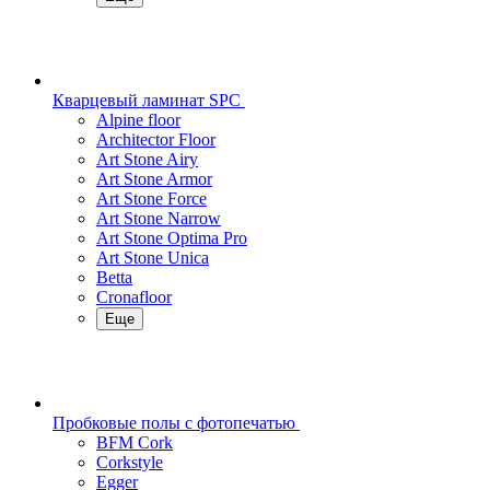
Кварцевый ламинат SPC
Alpine floor
Architector Floor
Art Stone Airy
Art Stone Armor
Art Stone Force
Art Stone Narrow
Art Stone Optima Pro
Art Stone Unica
Betta
Cronafloor
Еще
Пробковые полы с фотопечатью
BFM Cork
Corkstyle
Egger