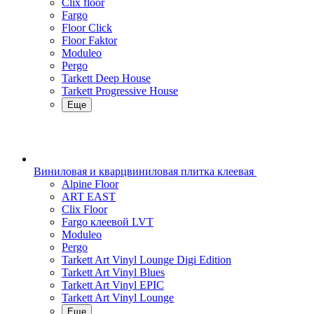
Clix floor
Fargo
Floor Click
Floor Faktor
Moduleo
Pergo
Tarkett Deep House
Tarkett Progressive House
Еще
Виниловая и кварцвиниловая плитка клеевая
Alpine Floor
ART EAST
Clix Floor
Fargo клеевой LVT
Moduleo
Pergo
Tarkett Art Vinyl Lounge Digi Edition
Tarkett Art Vinyl Blues
Tarkett Art Vinyl EPIC
Tarkett Art Vinyl Lounge
Еще