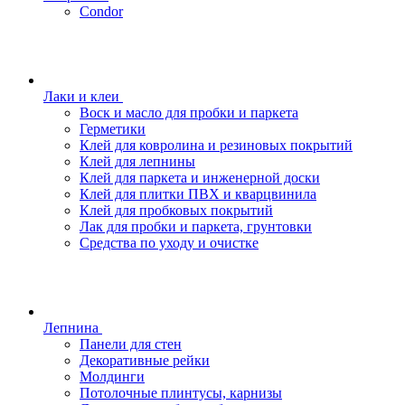
Condor
Лаки и клеи
Воск и масло для пробки и паркета
Герметики
Клей для ковролина и резиновых покрытий
Клей для лепнины
Клей для паркета и инженерной доски
Клей для плитки ПВХ и кварцвинила
Клей для пробковых покрытий
Лак для пробки и паркета, грунтовки
Средства по уходу и очистке
Лепнина
Панели для стен
Декоративные рейки
Молдинги
Потолочные плинтусы, карнизы