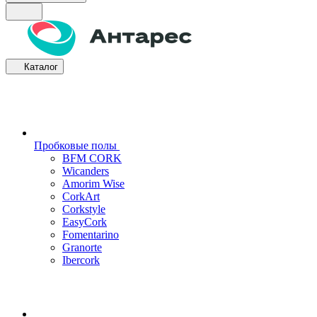
Каталог
Пробковые полы
BFM CORK
Wicanders
Amorim Wise
CorkArt
Corkstyle
EasyCork
Fomentarino
Granorte
Ibercork