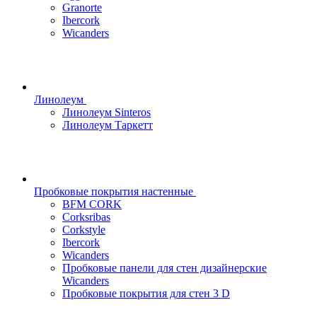
Granorte
Ibercork
Wicanders
Линолеум
Линолеум Sinteros
Линолеум Таркетт
Пробковые покрытия настенные
BFM CORK
Corksribas
Corkstyle
Ibercork
Wicanders
Пробковые панели для стен дизайнерские
Wicanders
Пробковые покрытия для стен 3 D