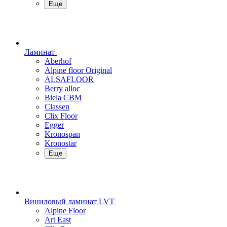
Еще
Ламинат
Aberhof
Alpine floor Original
ALSAFLOOR
Berry alloc
Biela CBM
Classen
Clix Floor
Egger
Kronospan
Kronostar
Еще
Виниловый ламинат LVT
Alpine Floor
Art East