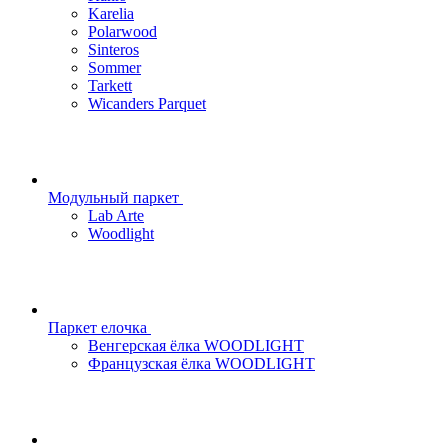
Karelia
Polarwood
Sinteros
Sommer
Tarkett
Wicanders Parquet
Модульный паркет
Lab Arte
Woodlight
Паркет елочка
Венгерская ёлка WOODLIGHT
Французская ёлка WOODLIGHT