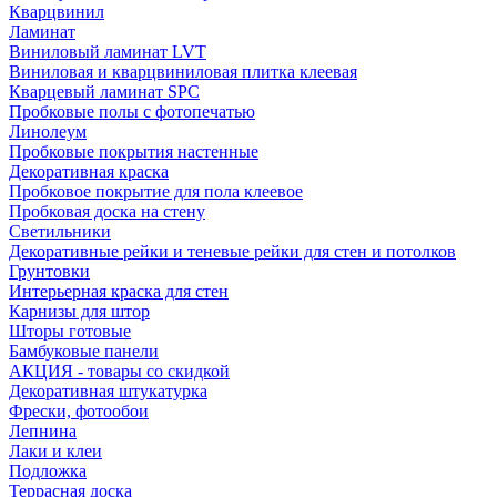
Кварцвинил
Ламинат
Виниловый ламинат LVT
Виниловая и кварцвиниловая плитка клеевая
Кварцевый ламинат SPC
Пробковые полы с фотопечатью
Линолеум
Пробковые покрытия настенные
Декоративная краска
Пробковое покрытие для пола клеевое
Пробковая доска на стену
Светильники
Декоративные рейки и теневые рейки для стен и потолков
Грунтовки
Интерьерная краска для стен
Карнизы для штор
Шторы готовые
Бамбуковые панели
АКЦИЯ - товары со скидкой
Декоративная штукатурка
Фрески, фотообои
Лепнина
Лаки и клеи
Подложка
Террасная доска