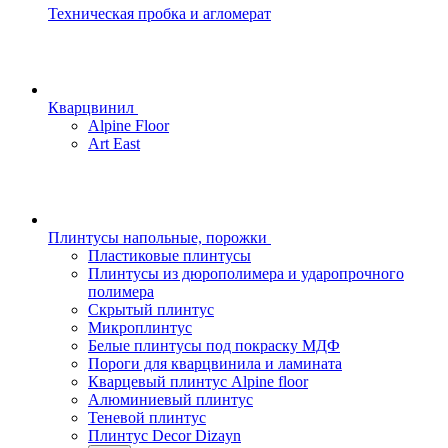
Техническая пробка и агломерат
Кварцвинил
Alpine Floor
Art East
Плинтусы напольные, порожки
Пластиковые плинтусы
Плинтусы из дюрополимера и ударопрочного
полимера
Скрытый плинтус
Микроплинтус
Белые плинтусы под покраску МДФ
Пороги для кварцвинила и ламината
Кварцевый плинтус Alpine floor
Алюминиевый плинтус
Теневой плинтус
Плинтус Decor Dizayn