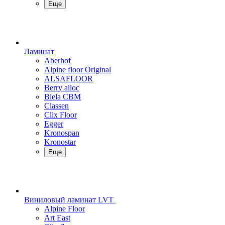
Еще
Ламинат
Aberhof
Alpine floor Original
ALSAFLOOR
Berry alloc
Biela CBM
Classen
Clix Floor
Egger
Kronospan
Kronostar
Еще
Виниловый ламинат LVT
Alpine Floor
Art East