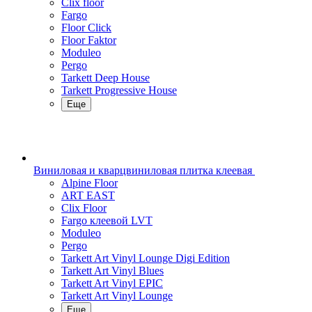
Clix floor
Fargo
Floor Click
Floor Faktor
Moduleo
Pergo
Tarkett Deep House
Tarkett Progressive House
Еще
Виниловая и кварцвиниловая плитка клеевая
Alpine Floor
ART EAST
Clix Floor
Fargo клеевой LVT
Moduleo
Pergo
Tarkett Art Vinyl Lounge Digi Edition
Tarkett Art Vinyl Blues
Tarkett Art Vinyl EPIC
Tarkett Art Vinyl Lounge
Еще