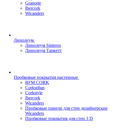
Granorte
Ibercork
Wicanders
Линолеум
Линолеум Sinteros
Линолеум Таркетт
Пробковые покрытия настенные
BFM CORK
Corksribas
Corkstyle
Ibercork
Wicanders
Пробковые панели для стен дизайнерские
Wicanders
Пробковые покрытия для стен 3 D