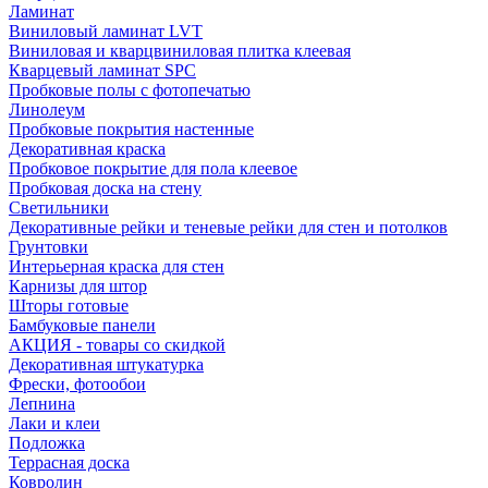
Ламинат
Виниловый ламинат LVT
Виниловая и кварцвиниловая плитка клеевая
Кварцевый ламинат SPC
Пробковые полы с фотопечатью
Линолеум
Пробковые покрытия настенные
Декоративная краска
Пробковое покрытие для пола клеевое
Пробковая доска на стену
Светильники
Декоративные рейки и теневые рейки для стен и потолков
Грунтовки
Интерьерная краска для стен
Карнизы для штор
Шторы готовые
Бамбуковые панели
АКЦИЯ - товары со скидкой
Декоративная штукатурка
Фрески, фотообои
Лепнина
Лаки и клеи
Подложка
Террасная доска
Ковролин