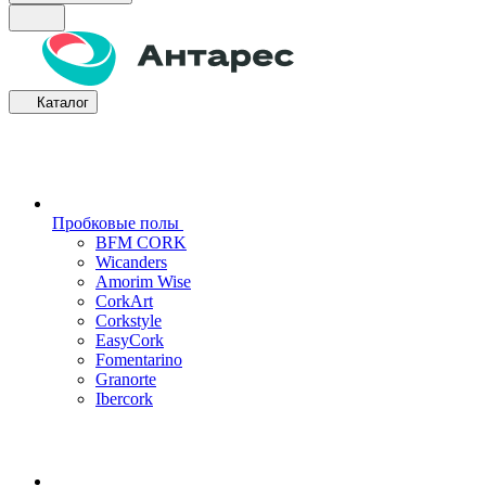
Каталог
Пробковые полы
BFM CORK
Wicanders
Amorim Wise
CorkArt
Corkstyle
EasyCork
Fomentarino
Granorte
Ibercork