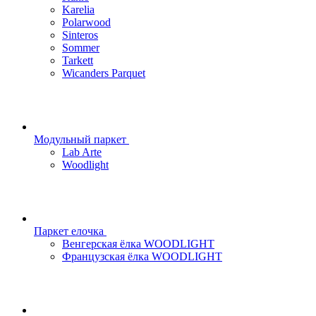
Karelia
Polarwood
Sinteros
Sommer
Tarkett
Wicanders Parquet
Модульный паркет
Lab Arte
Woodlight
Паркет елочка
Венгерская ёлка WOODLIGHT
Французская ёлка WOODLIGHT