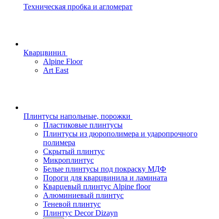
Техническая пробка и агломерат
Кварцвинил
Alpine Floor
Art East
Плинтусы напольные, порожки
Пластиковые плинтусы
Плинтусы из дюрополимера и ударопрочного
полимера
Скрытый плинтус
Микроплинтус
Белые плинтусы под покраску МДФ
Пороги для кварцвинила и ламината
Кварцевый плинтус Alpine floor
Алюминиевый плинтус
Теневой плинтус
Плинтус Decor Dizayn