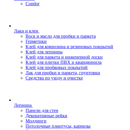
Condor
Лаки и клеи
Воск и масло для пробки и паркета
Герметики
Клей для ковролина и резиновых покрытий
Клей для лепнины
Клей для паркета и инженерной доски
Клей для плитки ПВХ и кварцвинила
Клей для пробковых покрытий
Лак для пробки и паркета, грунтовки
Средства по уходу и очистке
Лепнина
Панели для стен
Декоративные рейки
Молдинги
Потолочные плинтусы, карнизы