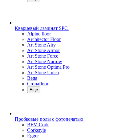
Кварцевый ламинат SPC
Alpine floor
Architector Floor
Art Stone Airy
Art Stone Armor
Art Stone Force
Art Stone Narrow
Art Stone Optima Pro
Art Stone Unica
Betta
Cronafloor
Еще
Пробковые полы с фотопечатью
BFM Cork
Corkstyle
Egger