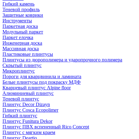
Гибкий камень
Теневой профиль
Защитные коврики
Инструменты
Паркетная доска
Модульный паркет
Паркет елочка
Инженерная доска
Массивная доска
Пластиковые плинтусы
Плинтусы из дюрополимера и ударопрочного полимера
Скрытый плинтус
Микроплинтус
Пороги для кварцвинила и ламината
Белые плинтусы под покраску МДФ
Кварцевый плинтус Alpine floor
Алюминиевый плинтус
Теневой плинтус
Плинтус Decor Dizayn
Плинтус Cosca Ecopolimer
Гибкий плинтус
Плинтус Funitura Dekor
Плинтус ПВХ вспененный Rico Concept
Плинтус с мягким краем
Плинтус Deartio