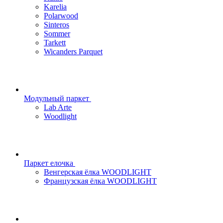
Karelia
Polarwood
Sinteros
Sommer
Tarkett
Wicanders Parquet
Модульный паркет
Lab Arte
Woodlight
Паркет елочка
Венгерская ёлка WOODLIGHT
Французская ёлка WOODLIGHT