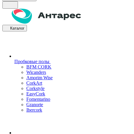
Каталог
Пробковые полы
BFM CORK
Wicanders
Amorim Wise
CorkArt
Corkstyle
EasyCork
Fomentarino
Granorte
Ibercork