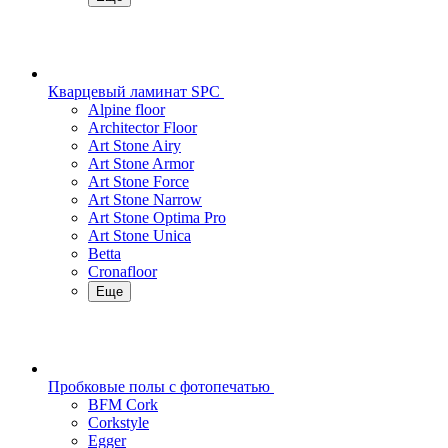
Кварцевый ламинат SPC
Alpine floor
Architector Floor
Art Stone Airy
Art Stone Armor
Art Stone Force
Art Stone Narrow
Art Stone Optima Pro
Art Stone Unica
Betta
Cronafloor
Еще
Пробковые полы с фотопечатью
BFM Cork
Corkstyle
Egger