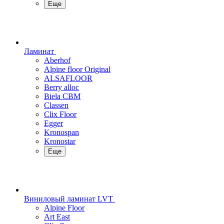
Еще
Ламинат
Aberhof
Alpine floor Original
ALSAFLOOR
Berry alloc
Biela CBM
Classen
Clix Floor
Egger
Kronospan
Kronostar
Еще
Виниловый ламинат LVT
Alpine Floor
Art East