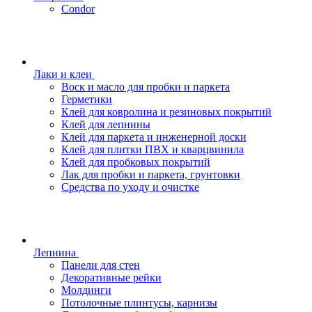
Condor
Лаки и клеи
Воск и масло для пробки и паркета
Герметики
Клей для ковролина и резиновых покрытий
Клей для лепнины
Клей для паркета и инженерной доски
Клей для плитки ПВХ и кварцвинила
Клей для пробковых покрытий
Лак для пробки и паркета, грунтовки
Средства по уходу и очистке
Лепнина
Панели для стен
Декоративные рейки
Молдинги
Потолочные плинтусы, карнизы