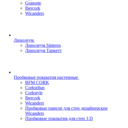
Granorte
Ibercork
Wicanders
Линолеум
Линолеум Sinteros
Линолеум Таркетт
Пробковые покрытия настенные
BFM CORK
Corksribas
Corkstyle
Ibercork
Wicanders
Пробковые панели для стен дизайнерские
Wicanders
Пробковые покрытия для стен 3 D