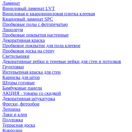
Ламинат
Виниловый ламинат LVT
Виниловая и кварцвиниловая плитка клеевая
Кварцевый ламинат SPC
Пробковые полы с фотопечатью
Линолеум
Пробковые покрытия настенные
Декоративная краска
Пробковое покрытие для пола клеевое
Пробковая доска на стену
Светильники
Декоративные рейки и теневые рейки для стен и потолков
Грунтовки
Интерьерная краска для стен
Карнизы для штор
Шторы готовые
Бамбуковые панели
АКЦИЯ - товары со скидкой
Декоративная штукатурка
Фрески, фотообои
Лепнина
Лаки и клеи
Подложка
Террасная доска
Ковролин