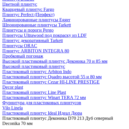
Цветной плинтус
Кварцевый плинтус Fargo
Плинтус Perfect (Перфект)
Ламинированные плинтусы Egger
Шпонированные плинтусы Tarkett
Плинтусы и пороги Pergo
Плинтусы Ultrawood под покраску из LDF
Плинтус декоративный Tarkett
Плинтусы ORAC
Плинтус ARBITON INTEGRA 80
Пробковый погонаж
Высокий пластиковый плинтус Деконика 70 и 85 мм
Высокий пластиковый плинтус
Пластиковый плинтус Arbiton Indo
Пластиковый плинтус Quadro высотой 55 и 80 мм
Пластиковый плинтус Cezar HI-LINE PRESTIGE
Decor plast
Пластиковый плинтус Line Plast
Пластиковый плинтус Winart TERA 72 мм
Фурнитура для пластиковых плинтусов
Vilo Linela
Пластиковый плинтус Ideal Идеал Дюра
Пластиковый плинтус Деконика D70 213 Дуб северный
Deconika 70 мм