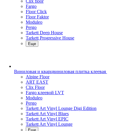
Clix floor
Fargo
Floor Click
Floor Faktor
Moduleo
Pergo
Tarkett Deep House
Tarkett Progressive House
Еще
Виниловая и кварцвиниловая плитка клеевая
Alpine Floor
ART EAST
Clix Floor
Fargo клеевой LVT
Moduleo
Pergo
Tarkett Art Vinyl Lounge Digi Edition
Tarkett Art Vinyl Blues
Tarkett Art Vinyl EPIC
Tarkett Art Vinyl Lounge
Еще