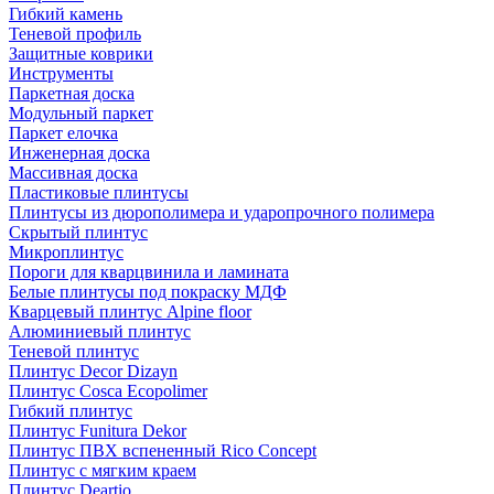
Гибкий камень
Теневой профиль
Защитные коврики
Инструменты
Паркетная доска
Модульный паркет
Паркет елочка
Инженерная доска
Массивная доска
Пластиковые плинтусы
Плинтусы из дюрополимера и ударопрочного полимера
Скрытый плинтус
Микроплинтус
Пороги для кварцвинила и ламината
Белые плинтусы под покраску МДФ
Кварцевый плинтус Alpine floor
Алюминиевый плинтус
Теневой плинтус
Плинтус Decor Dizayn
Плинтус Cosca Ecopolimer
Гибкий плинтус
Плинтус Funitura Dekor
Плинтус ПВХ вспененный Rico Concept
Плинтус с мягким краем
Плинтус Deartio