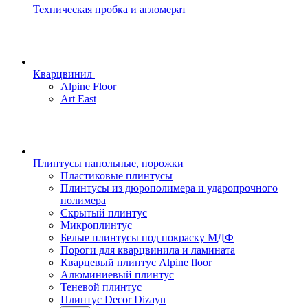
Техническая пробка и агломерат
Кварцвинил
Alpine Floor
Art East
Плинтусы напольные, порожки
Пластиковые плинтусы
Плинтусы из дюрополимера и ударопрочного
полимера
Скрытый плинтус
Микроплинтус
Белые плинтусы под покраску МДФ
Пороги для кварцвинила и ламината
Кварцевый плинтус Alpine floor
Алюминиевый плинтус
Теневой плинтус
Плинтус Decor Dizayn