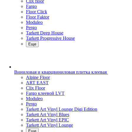
Clix floor
Fargo
Floor Click
Floor Faktor
Moduleo
Pergo
Tarkett Deep House
Tarkett Progressive House
Еще
Виниловая и кварцвиниловая плитка клеевая
Alpine Floor
ART EAST
Clix Floor
Fargo клеевой LVT
Moduleo
Pergo
Tarkett Art Vinyl Lounge Digi Edition
Tarkett Art Vinyl Blues
Tarkett Art Vinyl EPIC
Tarkett Art Vinyl Lounge
Еще