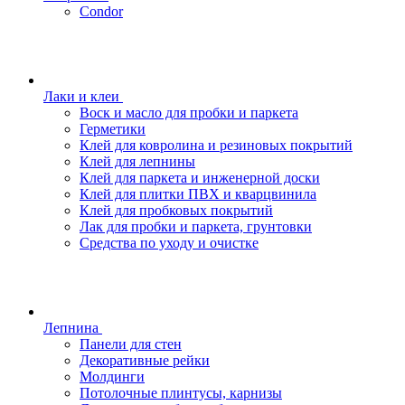
Condor
Лаки и клеи
Воск и масло для пробки и паркета
Герметики
Клей для ковролина и резиновых покрытий
Клей для лепнины
Клей для паркета и инженерной доски
Клей для плитки ПВХ и кварцвинила
Клей для пробковых покрытий
Лак для пробки и паркета, грунтовки
Средства по уходу и очистке
Лепнина
Панели для стен
Декоративные рейки
Молдинги
Потолочные плинтусы, карнизы