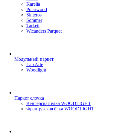
Karelia
Polarwood
Sinteros
Sommer
Tarkett
Wicanders Parquet
Модульный паркет
Lab Arte
Woodlight
Паркет елочка
Венгерская ёлка WOODLIGHT
Французская ёлка WOODLIGHT