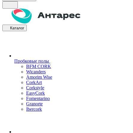
Каталог
Пробковые полы
BFM CORK
Wicanders
Amorim Wise
CorkArt
Corkstyle
EasyCork
Fomentarino
Granorte
Ibercork