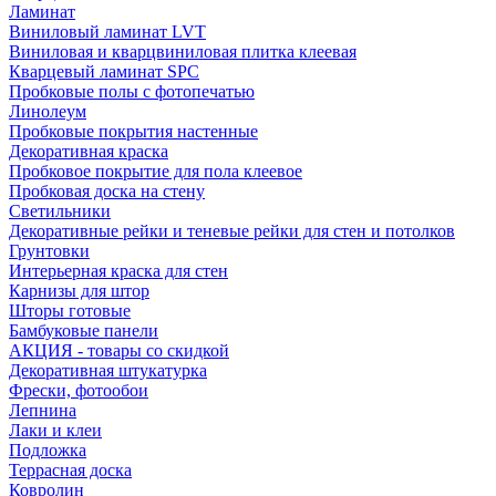
Ламинат
Виниловый ламинат LVT
Виниловая и кварцвиниловая плитка клеевая
Кварцевый ламинат SPC
Пробковые полы с фотопечатью
Линолеум
Пробковые покрытия настенные
Декоративная краска
Пробковое покрытие для пола клеевое
Пробковая доска на стену
Светильники
Декоративные рейки и теневые рейки для стен и потолков
Грунтовки
Интерьерная краска для стен
Карнизы для штор
Шторы готовые
Бамбуковые панели
АКЦИЯ - товары со скидкой
Декоративная штукатурка
Фрески, фотообои
Лепнина
Лаки и клеи
Подложка
Террасная доска
Ковролин