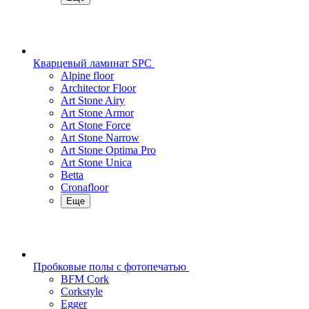
Кварцевый ламинат SPC
Alpine floor
Architector Floor
Art Stone Airy
Art Stone Armor
Art Stone Force
Art Stone Narrow
Art Stone Optima Pro
Art Stone Unica
Betta
Cronafloor
Еще
Пробковые полы с фотопечатью
BFM Cork
Corkstyle
Egger