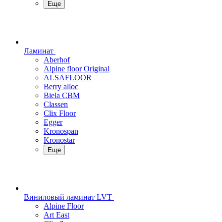
Еще
Ламинат
Aberhof
Alpine floor Original
ALSAFLOOR
Berry alloc
Biela CBM
Classen
Clix Floor
Egger
Kronospan
Kronostar
Еще
Виниловый ламинат LVT
Alpine Floor
Art East