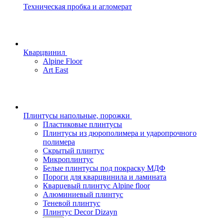
Техническая пробка и агломерат
Кварцвинил
Alpine Floor
Art East
Плинтусы напольные, порожки
Пластиковые плинтусы
Плинтусы из дюрополимера и ударопрочного
полимера
Скрытый плинтус
Микроплинтус
Белые плинтусы под покраску МДФ
Пороги для кварцвинила и ламината
Кварцевый плинтус Alpine floor
Алюминиевый плинтус
Теневой плинтус
Плинтус Decor Dizayn