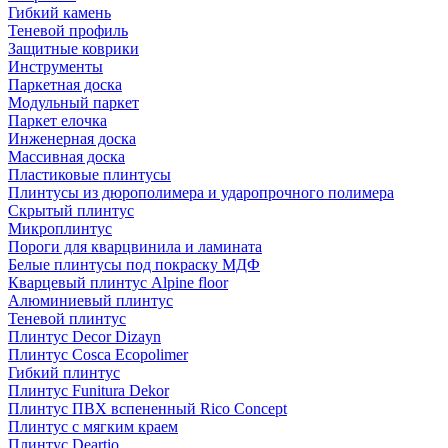
Гибкий камень
Теневой профиль
Защитные коврики
Инструменты
Паркетная доска
Модульный паркет
Паркет елочка
Инженерная доска
Массивная доска
Пластиковые плинтусы
Плинтусы из дюрополимера и ударопрочного полимера
Скрытый плинтус
Микроплинтус
Пороги для кварцвинила и ламината
Белые плинтусы под покраску МДФ
Кварцевый плинтус Alpine floor
Алюминиевый плинтус
Теневой плинтус
Плинтус Decor Dizayn
Плинтус Cosca Ecopolimer
Гибкий плинтус
Плинтус Funitura Dekor
Плинтус ПВХ вспененный Rico Concept
Плинтус с мягким краем
Плинтус Deartio