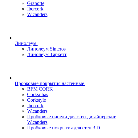
Granorte
Ibercork
Wicanders
Линолеум
Линолеум Sinteros
Линолеум Таркетт
Пробковые покрытия настенные
BFM CORK
Corksribas
Corkstyle
Ibercork
Wicanders
Пробковые панели для стен дизайнерские
Wicanders
Пробковые покрытия для стен 3 D