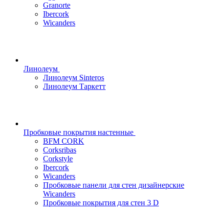
Granorte
Ibercork
Wicanders
Линолеум
Линолеум Sinteros
Линолеум Таркетт
Пробковые покрытия настенные
BFM CORK
Corksribas
Corkstyle
Ibercork
Wicanders
Пробковые панели для стен дизайнерские
Wicanders
Пробковые покрытия для стен 3 D