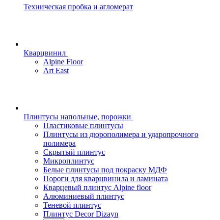
Техническая пробка и агломерат
Кварцвинил
Alpine Floor
Art East
Плинтусы напольные, порожки
Пластиковые плинтусы
Плинтусы из дюрополимера и ударопрочного
полимера
Скрытый плинтус
Микроплинтус
Белые плинтусы под покраску МДФ
Пороги для кварцвинила и ламината
Кварцевый плинтус Alpine floor
Алюминиевый плинтус
Теневой плинтус
Плинтус Decor Dizayn