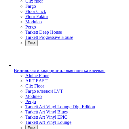
Clix floor
Fargo
Floor Click
Floor Faktor
Moduleo
Pergo
Tarkett Deep House
Tarkett Progressive House
Еще
Виниловая и кварцвиниловая плитка клеевая
Alpine Floor
ART EAST
Clix Floor
Fargo клеевой LVT
Moduleo
Pergo
Tarkett Art Vinyl Lounge Digi Edition
Tarkett Art Vinyl Blues
Tarkett Art Vinyl EPIC
Tarkett Art Vinyl Lounge
Еще