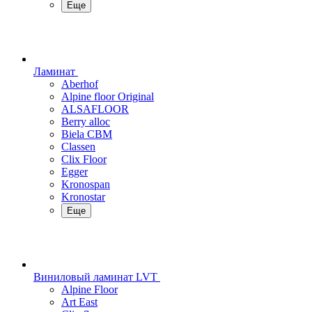
Еще
Ламинат
Aberhof
Alpine floor Original
ALSAFLOOR
Berry alloc
Biela CBM
Classen
Clix Floor
Egger
Kronospan
Kronostar
Еще
Виниловый ламинат LVT
Alpine Floor
Art East