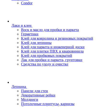
Condor
Лаки и клеи
Воск и масло для пробки и паркета
Герметики
Клей для ковролина и резиновых покрытий
Клей для лепнины
Клей для паркета и инженерной доски
Клей для плитки ПВХ и кварцвинила
Клей для пробковых покрытий
Лак для пробки и паркета, грунтовки
Средства по уходу и очистке
Лепнина
Панели для стен
Декоративные рейки
Молдинги
Потолочные плинтусы, карнизы