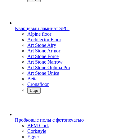
Кварцевый ламинат SPC
Alpine floor
Architector Floor
Art Stone Airy
Art Stone Armor
Art Stone Force
Art Stone Narrow
Art Stone Optima Pro
Art Stone Unica
Betta
Cronafloor
Еще
Пробковые полы с фотопечатью
BFM Cork
Corkstyle
Egger