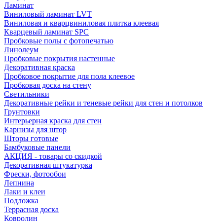
Ламинат
Виниловый ламинат LVT
Виниловая и кварцвиниловая плитка клеевая
Кварцевый ламинат SPC
Пробковые полы с фотопечатью
Линолеум
Пробковые покрытия настенные
Декоративная краска
Пробковое покрытие для пола клеевое
Пробковая доска на стену
Светильники
Декоративные рейки и теневые рейки для стен и потолков
Грунтовки
Интерьерная краска для стен
Карнизы для штор
Шторы готовые
Бамбуковые панели
АКЦИЯ - товары со скидкой
Декоративная штукатурка
Фрески, фотообои
Лепнина
Лаки и клеи
Подложка
Террасная доска
Ковролин