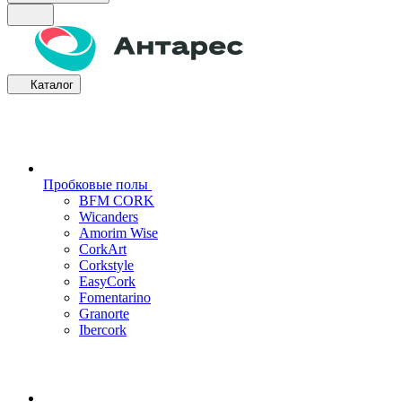
Каталог
Пробковые полы
BFM CORK
Wicanders
Amorim Wise
CorkArt
Corkstyle
EasyCork
Fomentarino
Granorte
Ibercork