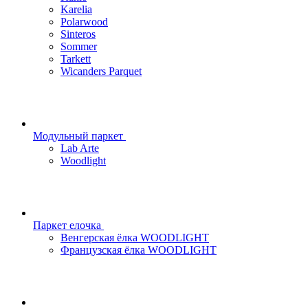
Karelia
Polarwood
Sinteros
Sommer
Tarkett
Wicanders Parquet
Модульный паркет
Lab Arte
Woodlight
Паркет елочка
Венгерская ёлка WOODLIGHT
Французская ёлка WOODLIGHT