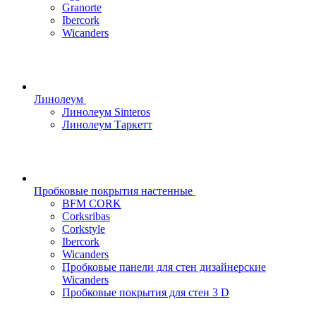
Granorte
Ibercork
Wicanders
Линолеум
Линолеум Sinteros
Линолеум Таркетт
Пробковые покрытия настенные
BFM CORK
Corksribas
Corkstyle
Ibercork
Wicanders
Пробковые панели для стен дизайнерские
Wicanders
Пробковые покрытия для стен 3 D