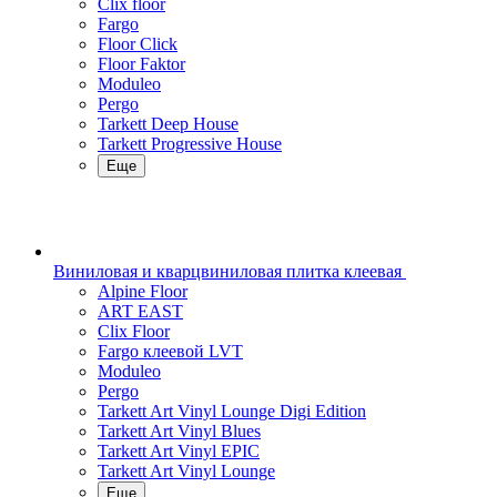
Clix floor
Fargo
Floor Click
Floor Faktor
Moduleo
Pergo
Tarkett Deep House
Tarkett Progressive House
Еще
Виниловая и кварцвиниловая плитка клеевая
Alpine Floor
ART EAST
Clix Floor
Fargo клеевой LVT
Moduleo
Pergo
Tarkett Art Vinyl Lounge Digi Edition
Tarkett Art Vinyl Blues
Tarkett Art Vinyl EPIC
Tarkett Art Vinyl Lounge
Еще