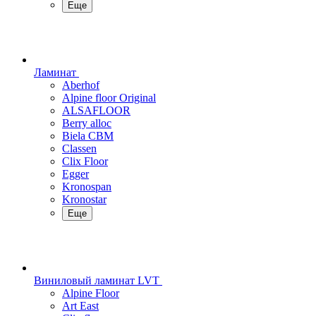
Еще
Ламинат
Aberhof
Alpine floor Original
ALSAFLOOR
Berry alloc
Biela CBM
Classen
Clix Floor
Egger
Kronospan
Kronostar
Еще
Виниловый ламинат LVT
Alpine Floor
Art East