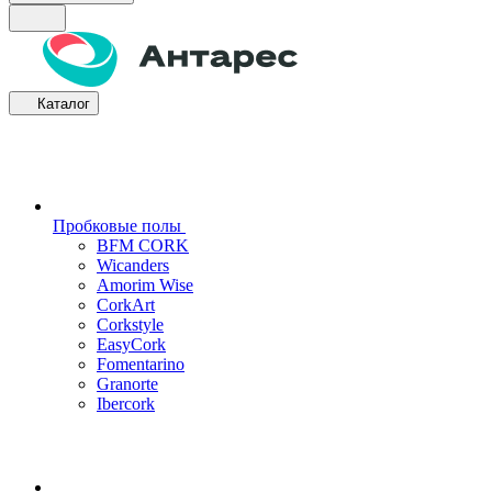
Каталог
Пробковые полы
BFM CORK
Wicanders
Amorim Wise
CorkArt
Corkstyle
EasyCork
Fomentarino
Granorte
Ibercork