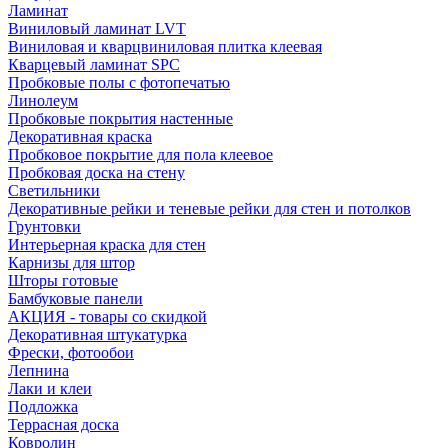
Ламинат
Виниловый ламинат LVT
Виниловая и кварцвиниловая плитка клеевая
Кварцевый ламинат SPC
Пробковые полы с фотопечатью
Линолеум
Пробковые покрытия настенные
Декоративная краска
Пробковое покрытие для пола клеевое
Пробковая доска на стену
Светильники
Декоративные рейки и теневые рейки для стен и потолков
Грунтовки
Интерьерная краска для стен
Карнизы для штор
Шторы готовые
Бамбуковые панели
АКЦИЯ - товары со скидкой
Декоративная штукатурка
Фрески, фотообои
Лепнина
Лаки и клеи
Подложка
Террасная доска
Ковролин