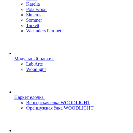
Karelia
Polarwood
Sinteros
Sommer
Tarkett
Wicanders Parquet
Модульный паркет
Lab Arte
Woodlight
Паркет елочка
Венгерская ёлка WOODLIGHT
Французская ёлка WOODLIGHT