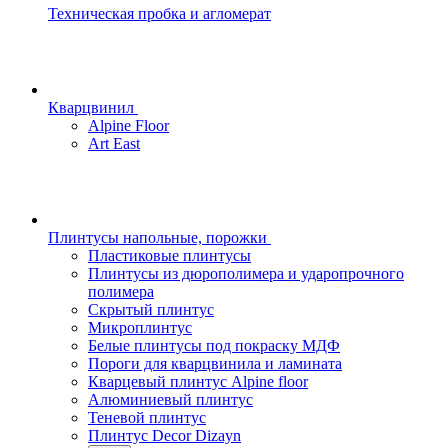
Техническая пробка и агломерат
Кварцвинил
Alpine Floor
Art East
Плинтусы напольные, порожки
Пластиковые плинтусы
Плинтусы из дюрополимера и ударопрочного
полимера
Скрытый плинтус
Микроплинтус
Белые плинтусы под покраску МДФ
Пороги для кварцвинила и ламината
Кварцевый плинтус Alpine floor
Алюминиевый плинтус
Теневой плинтус
Плинтус Decor Dizayn