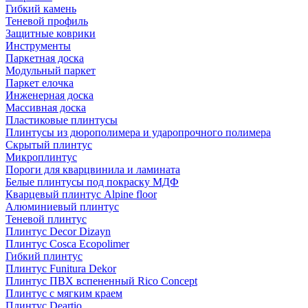
Гибкий камень
Теневой профиль
Защитные коврики
Инструменты
Паркетная доска
Модульный паркет
Паркет елочка
Инженерная доска
Массивная доска
Пластиковые плинтусы
Плинтусы из дюрополимера и ударопрочного полимера
Скрытый плинтус
Микроплинтус
Пороги для кварцвинила и ламината
Белые плинтусы под покраску МДФ
Кварцевый плинтус Alpine floor
Алюминиевый плинтус
Теневой плинтус
Плинтус Decor Dizayn
Плинтус Cosca Ecopolimer
Гибкий плинтус
Плинтус Funitura Dekor
Плинтус ПВХ вспененный Rico Concept
Плинтус с мягким краем
Плинтус Deartio