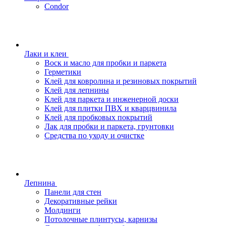
Condor
Лаки и клеи
Воск и масло для пробки и паркета
Герметики
Клей для ковролина и резиновых покрытий
Клей для лепнины
Клей для паркета и инженерной доски
Клей для плитки ПВХ и кварцвинила
Клей для пробковых покрытий
Лак для пробки и паркета, грунтовки
Средства по уходу и очистке
Лепнина
Панели для стен
Декоративные рейки
Молдинги
Потолочные плинтусы, карнизы