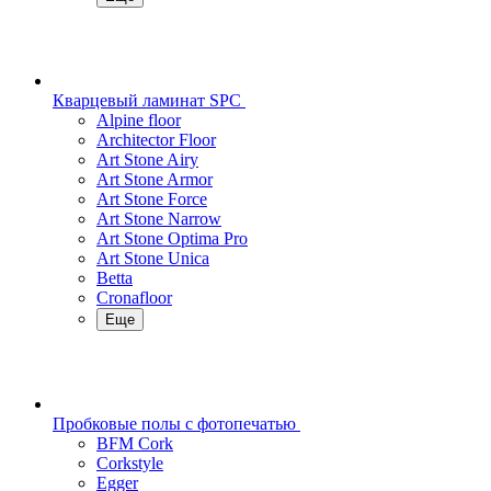
Кварцевый ламинат SPC
Alpine floor
Architector Floor
Art Stone Airy
Art Stone Armor
Art Stone Force
Art Stone Narrow
Art Stone Optima Pro
Art Stone Unica
Betta
Cronafloor
Еще
Пробковые полы с фотопечатью
BFM Cork
Corkstyle
Egger