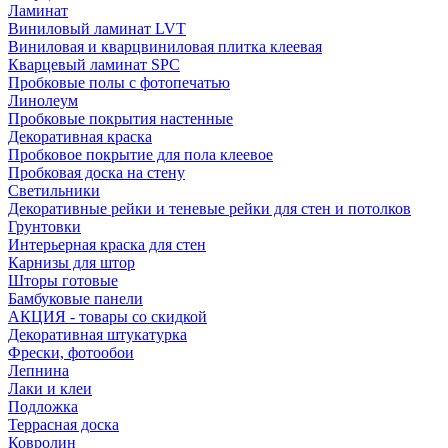
Ламинат
Виниловый ламинат LVT
Виниловая и кварцвиниловая плитка клеевая
Кварцевый ламинат SPC
Пробковые полы с фотопечатью
Линолеум
Пробковые покрытия настенные
Декоративная краска
Пробковое покрытие для пола клеевое
Пробковая доска на стену
Светильники
Декоративные рейки и теневые рейки для стен и потолков
Грунтовки
Интерьерная краска для стен
Карнизы для штор
Шторы готовые
Бамбуковые панели
АКЦИЯ - товары со скидкой
Декоративная штукатурка
Фрески, фотообои
Лепнина
Лаки и клеи
Подложка
Террасная доска
Ковролин