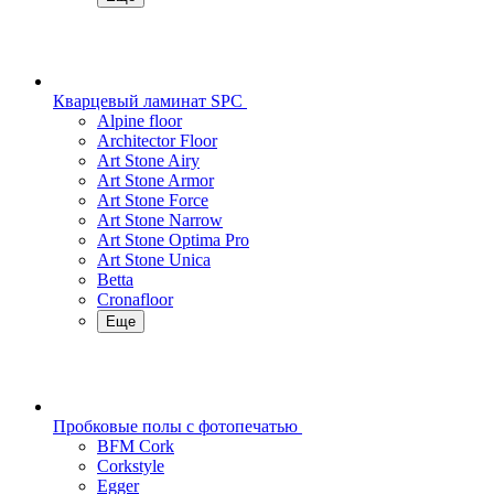
Кварцевый ламинат SPC
Alpine floor
Architector Floor
Art Stone Airy
Art Stone Armor
Art Stone Force
Art Stone Narrow
Art Stone Optima Pro
Art Stone Unica
Betta
Cronafloor
Еще
Пробковые полы с фотопечатью
BFM Cork
Corkstyle
Egger