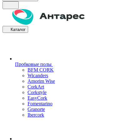
Каталог
Пробковые полы
BFM CORK
Wicanders
Amorim Wise
CorkArt
Corkstyle
EasyCork
Fomentarino
Granorte
Ibercork