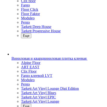
Clix floor
Fargo
Floor Click
Floor Faktor
Moduleo
Pergo
Tarkett Deep House
Tarkett Progressive House
Еще
Виниловая и кварцвиниловая плитка клеевая
Alpine Floor
ART EAST
Clix Floor
Fargo клеевой LVT
Moduleo
Pergo
Tarkett Art Vinyl Lounge Digi Edition
Tarkett Art Vinyl Blues
Tarkett Art Vinyl EPIC
Tarkett Art Vinyl Lounge
Еще