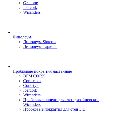
Granorte
Ibercork
Wicanders
Линолеум
Линолеум Sinteros
Линолеум Таркетт
Пробковые покрытия настенные
BFM CORK
Corksribas
Corkstyle
Ibercork
Wicanders
Пробковые панели для стен дизайнерские
Wicanders
Пробковые покрытия для стен 3 D