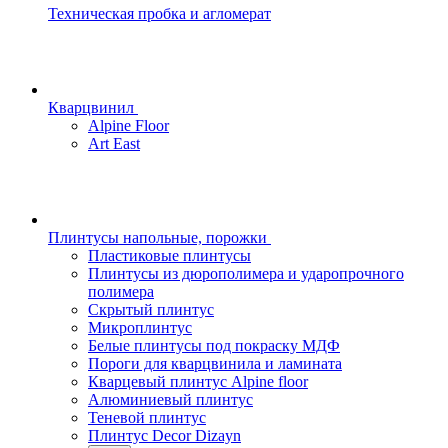
Техническая пробка и агломерат
Кварцвинил
Alpine Floor
Art East
Плинтусы напольные, порожки
Пластиковые плинтусы
Плинтусы из дюрополимера и ударопрочного
полимера
Скрытый плинтус
Микроплинтус
Белые плинтусы под покраску МДФ
Пороги для кварцвинила и ламината
Кварцевый плинтус Alpine floor
Алюминиевый плинтус
Теневой плинтус
Плинтус Decor Dizayn