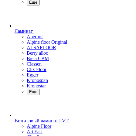
Еще
Ламинат
Aberhof
Alpine floor Original
ALSAFLOOR
Berry alloc
Biela CBM
Classen
Clix Floor
Egger
Kronospan
Kronostar
Еще
Виниловый ламинат LVT
Alpine Floor
Art East