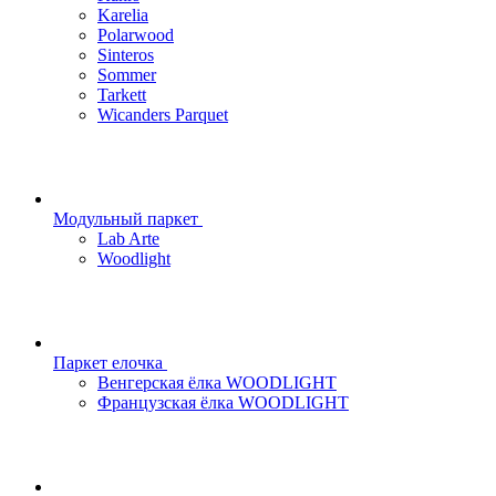
Karelia
Polarwood
Sinteros
Sommer
Tarkett
Wicanders Parquet
Модульный паркет
Lab Arte
Woodlight
Паркет елочка
Венгерская ёлка WOODLIGHT
Французская ёлка WOODLIGHT