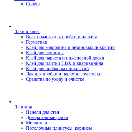
Condor
Лаки и клеи
Воск и масло для пробки и паркета
Герметики
Клей для ковролина и резиновых покрытий
Клей для лепнины
Клей для паркета и инженерной доски
Клей для плитки ПВХ и кварцвинила
Клей для пробковых покрытий
Лак для пробки и паркета, грунтовки
Средства по уходу и очистке
Лепнина
Панели для стен
Декоративные рейки
Молдинги
Потолочные плинтусы, карнизы