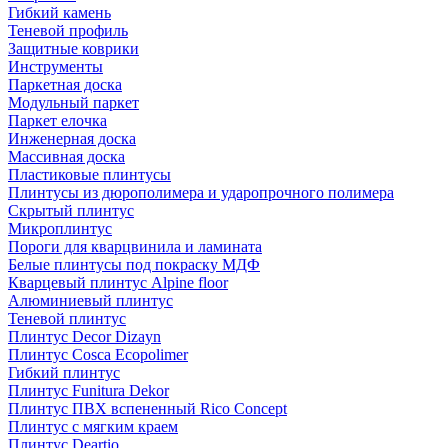
Гибкий камень
Теневой профиль
Защитные коврики
Инструменты
Паркетная доска
Модульный паркет
Паркет елочка
Инженерная доска
Массивная доска
Пластиковые плинтусы
Плинтусы из дюрополимера и ударопрочного полимера
Скрытый плинтус
Микроплинтус
Пороги для кварцвинила и ламината
Белые плинтусы под покраску МДФ
Кварцевый плинтус Alpine floor
Алюминиевый плинтус
Теневой плинтус
Плинтус Decor Dizayn
Плинтус Cosca Ecopolimer
Гибкий плинтус
Плинтус Funitura Dekor
Плинтус ПВХ вспененный Rico Concept
Плинтус с мягким краем
Плинтус Deartio