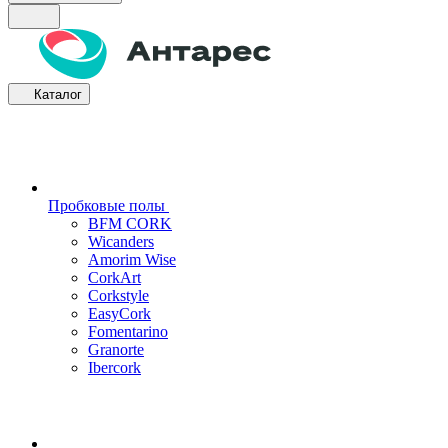
Каталог
Пробковые полы
BFM CORK
Wicanders
Amorim Wise
CorkArt
Corkstyle
EasyCork
Fomentarino
Granorte
Ibercork