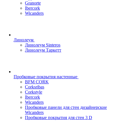
Granorte
Ibercork
Wicanders
Линолеум
Линолеум Sinteros
Линолеум Таркетт
Пробковые покрытия настенные
BFM CORK
Corksribas
Corkstyle
Ibercork
Wicanders
Пробковые панели для стен дизайнерские
Wicanders
Пробковые покрытия для стен 3 D