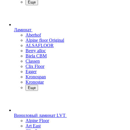
Еще
Ламинат
Aberhof
Alpine floor Original
ALSAFLOOR
Berry alloc
Biela CBM
Classen
Clix Floor
Egger
Kronospan
Kronostar
Еще
Виниловый ламинат LVT
Alpine Floor
Art East