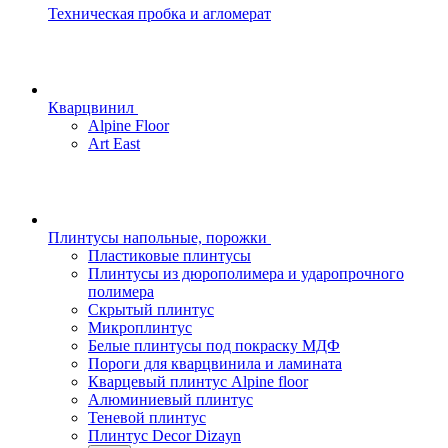
Техническая пробка и агломерат
Кварцвинил
Alpine Floor
Art East
Плинтусы напольные, порожки
Пластиковые плинтусы
Плинтусы из дюрополимера и ударопрочного
полимера
Скрытый плинтус
Микроплинтус
Белые плинтусы под покраску МДФ
Пороги для кварцвинила и ламината
Кварцевый плинтус Alpine floor
Алюминиевый плинтус
Теневой плинтус
Плинтус Decor Dizayn