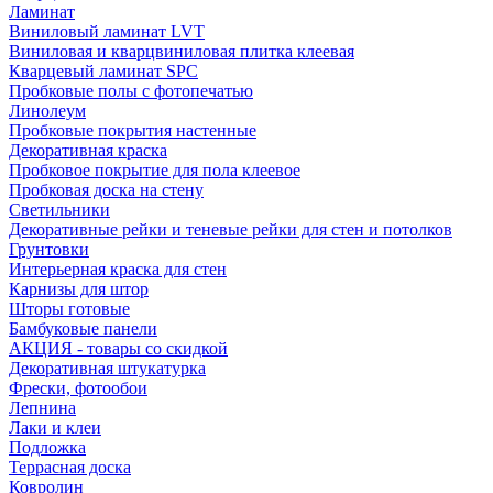
Ламинат
Виниловый ламинат LVT
Виниловая и кварцвиниловая плитка клеевая
Кварцевый ламинат SPC
Пробковые полы с фотопечатью
Линолеум
Пробковые покрытия настенные
Декоративная краска
Пробковое покрытие для пола клеевое
Пробковая доска на стену
Светильники
Декоративные рейки и теневые рейки для стен и потолков
Грунтовки
Интерьерная краска для стен
Карнизы для штор
Шторы готовые
Бамбуковые панели
АКЦИЯ - товары со скидкой
Декоративная штукатурка
Фрески, фотообои
Лепнина
Лаки и клеи
Подложка
Террасная доска
Ковролин