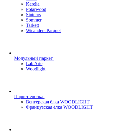
Karelia
Polarwood
Sinteros
Sommer
Tarkett
Wicanders Parquet
Модульный паркет
Lab Arte
Woodlight
Паркет елочка
Венгерская ёлка WOODLIGHT
Французская ёлка WOODLIGHT