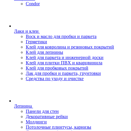
Condor
Лаки и клеи
Воск и масло для пробки и паркета
Герметики
Клей для ковролина и резиновых покрытий
Клей для лепнины
Клей для паркета и инженерной доски
Клей для плитки ПВХ и кварцвинила
Клей для пробковых покрытий
Лак для пробки и паркета, грунтовки
Средства по уходу и очистке
Лепнина
Панели для стен
Декоративные рейки
Молдинги
Потолочные плинтусы, карнизы