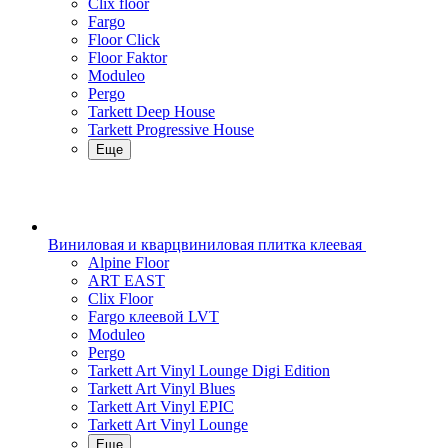
Clix floor
Fargo
Floor Click
Floor Faktor
Moduleo
Pergo
Tarkett Deep House
Tarkett Progressive House
Еще
Виниловая и кварцвиниловая плитка клеевая
Alpine Floor
ART EAST
Clix Floor
Fargo клеевой LVT
Moduleo
Pergo
Tarkett Art Vinyl Lounge Digi Edition
Tarkett Art Vinyl Blues
Tarkett Art Vinyl EPIC
Tarkett Art Vinyl Lounge
Еще