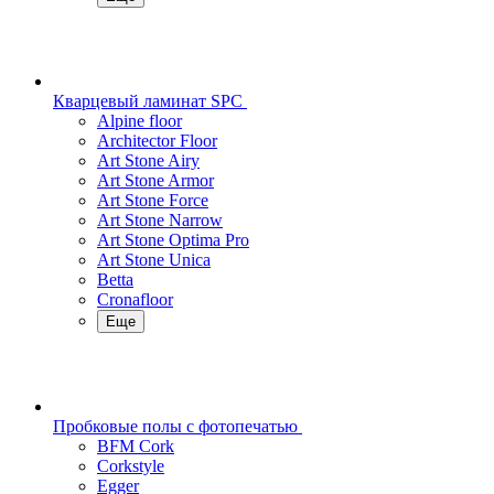
Кварцевый ламинат SPC
Alpine floor
Architector Floor
Art Stone Airy
Art Stone Armor
Art Stone Force
Art Stone Narrow
Art Stone Optima Pro
Art Stone Unica
Betta
Cronafloor
Еще
Пробковые полы с фотопечатью
BFM Cork
Corkstyle
Egger