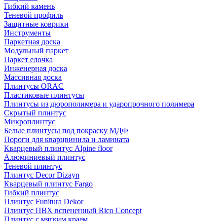
Гибкий камень
Теневой профиль
Защитные коврики
Инструменты
Паркетная доска
Модульный паркет
Паркет елочка
Инженерная доска
Массивная доска
Плинтусы ORAC
Пластиковые плинтусы
Плинтусы из дюрополимера и ударопрочного полимера
Скрытый плинтус
Микроплинтус
Белые плинтусы под покраску МДФ
Пороги для кварцвинила и ламината
Кварцевый плинтус Alpine floor
Алюминиевый плинтус
Теневой плинтус
Плинтус Decor Dizayn
Кварцевый плинтус Fargo
Гибкий плинтус
Плинтус Funitura Dekor
Плинтус ПВХ вспененный Rico Concept
Плинтус с мягким краем