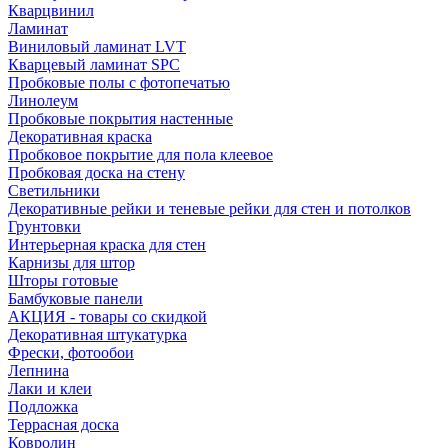
Кварцвинил
Ламинат
Виниловый ламинат LVT
Кварцевый ламинат SPC
Пробковые полы с фотопечатью
Линолеум
Пробковые покрытия настенные
Декоративная краска
Пробковое покрытие для пола клеевое
Пробковая доска на стену
Светильники
Декоративные рейки и теневые рейки для стен и потолков
Грунтовки
Интерьерная краска для стен
Карнизы для штор
Шторы готовые
Бамбуковые панели
АКЦИЯ - товары со скидкой
Декоративная штукатурка
Фрески, фотообои
Лепнина
Лаки и клеи
Подложка
Террасная доска
Ковролин