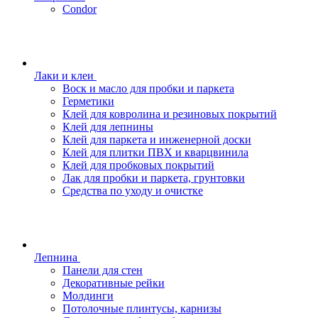
Condor
Лаки и клеи
Воск и масло для пробки и паркета
Герметики
Клей для ковролина и резиновых покрытий
Клей для лепнины
Клей для паркета и инженерной доски
Клей для плитки ПВХ и кварцвинила
Клей для пробковых покрытий
Лак для пробки и паркета, грунтовки
Средства по уходу и очистке
Лепнина
Панели для стен
Декоративные рейки
Молдинги
Потолочные плинтусы, карнизы