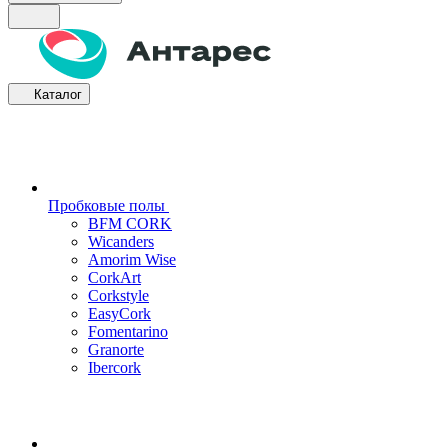
Каталог
Пробковые полы
BFM CORK
Wicanders
Amorim Wise
CorkArt
Corkstyle
EasyCork
Fomentarino
Granorte
Ibercork