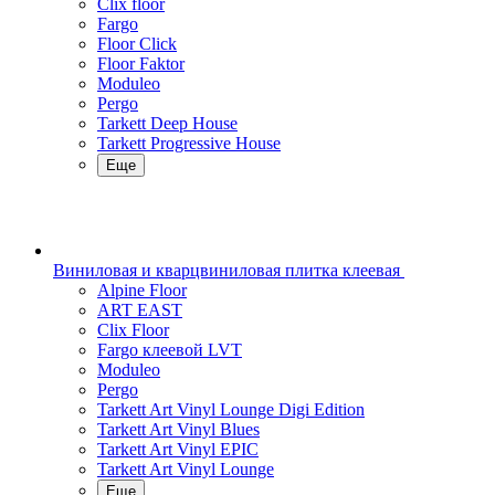
Clix floor
Fargo
Floor Click
Floor Faktor
Moduleo
Pergo
Tarkett Deep House
Tarkett Progressive House
Еще
Виниловая и кварцвиниловая плитка клеевая
Alpine Floor
ART EAST
Clix Floor
Fargo клеевой LVT
Moduleo
Pergo
Tarkett Art Vinyl Lounge Digi Edition
Tarkett Art Vinyl Blues
Tarkett Art Vinyl EPIC
Tarkett Art Vinyl Lounge
Еще