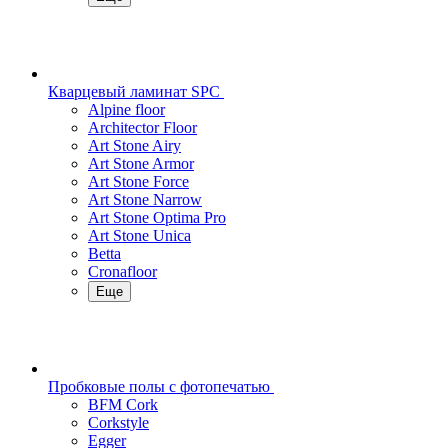
Кварцевый ламинат SPC
Alpine floor
Architector Floor
Art Stone Airy
Art Stone Armor
Art Stone Force
Art Stone Narrow
Art Stone Optima Pro
Art Stone Unica
Betta
Cronafloor
Еще
Пробковые полы с фотопечатью
BFM Cork
Corkstyle
Egger