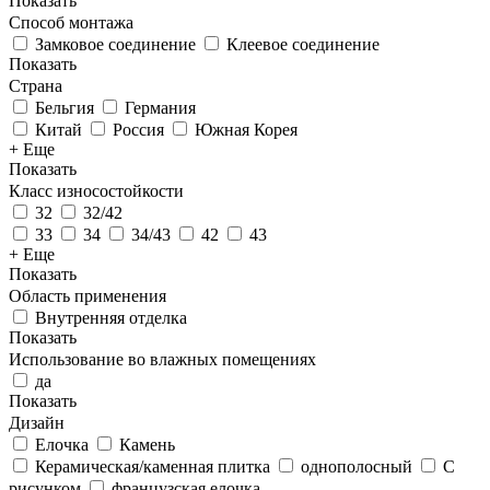
Показать
Способ монтажа
Замковое соединение
Клеевое соединение
Показать
Страна
Бельгия
Германия
Китай
Россия
Южная Корея
+ Еще
Показать
Класс износостойкости
32
32/42
33
34
34/43
42
43
+ Еще
Показать
Область применения
Внутренняя отделка
Показать
Использование во влажных помещениях
да
Показать
Дизайн
Елочка
Камень
Керамическая/каменная плитка
однополосный
С
рисунком
французская елочка