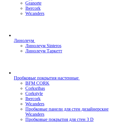
Granorte
Ibercork
Wicanders
Линолеум
Линолеум Sinteros
Линолеум Таркетт
Пробковые покрытия настенные
BFM CORK
Corksribas
Corkstyle
Ibercork
Wicanders
Пробковые панели для стен дизайнерские
Wicanders
Пробковые покрытия для стен 3 D