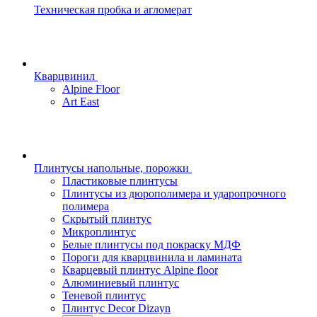
Техническая пробка и агломерат
Кварцвинил
Alpine Floor
Art East
Плинтусы напольные, порожки
Пластиковые плинтусы
Плинтусы из дюрополимера и ударопрочного
полимера
Скрытый плинтус
Микроплинтус
Белые плинтусы под покраску МДФ
Пороги для кварцвинила и ламината
Кварцевый плинтус Alpine floor
Алюминиевый плинтус
Теневой плинтус
Плинтус Decor Dizayn