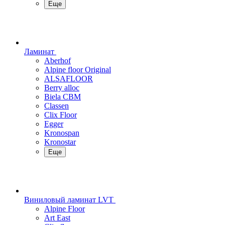
Еще
Ламинат
Aberhof
Alpine floor Original
ALSAFLOOR
Berry alloc
Biela CBM
Classen
Clix Floor
Egger
Kronospan
Kronostar
Еще
Виниловый ламинат LVT
Alpine Floor
Art East