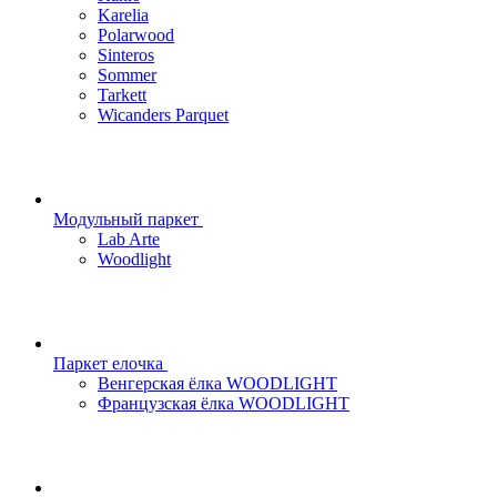
Karelia
Polarwood
Sinteros
Sommer
Tarkett
Wicanders Parquet
Модульный паркет
Lab Arte
Woodlight
Паркет елочка
Венгерская ёлка WOODLIGHT
Французская ёлка WOODLIGHT