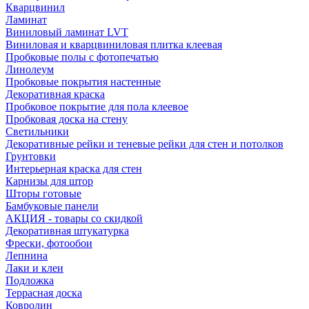
Кварцвинил
Ламинат
Виниловый ламинат LVT
Виниловая и кварцвиниловая плитка клеевая
Пробковые полы с фотопечатью
Линолеум
Пробковые покрытия настенные
Декоративная краска
Пробковое покрытие для пола клеевое
Пробковая доска на стену
Светильники
Декоративные рейки и теневые рейки для стен и потолков
Грунтовки
Интерьерная краска для стен
Карнизы для штор
Шторы готовые
Бамбуковые панели
АКЦИЯ - товары со скидкой
Декоративная штукатурка
Фрески, фотообои
Лепнина
Лаки и клеи
Подложка
Террасная доска
Ковролин