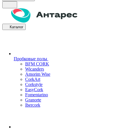
Каталог
Пробковые полы
BFM CORK
Wicanders
Amorim Wise
CorkArt
Corkstyle
EasyCork
Fomentarino
Granorte
Ibercork