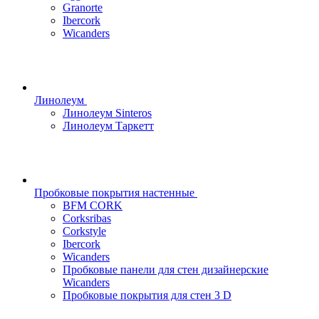
Granorte
Ibercork
Wicanders
Линолеум
Линолеум Sinteros
Линолеум Таркетт
Пробковые покрытия настенные
BFM CORK
Corksribas
Corkstyle
Ibercork
Wicanders
Пробковые панели для стен дизайнерские
Wicanders
Пробковые покрытия для стен 3 D