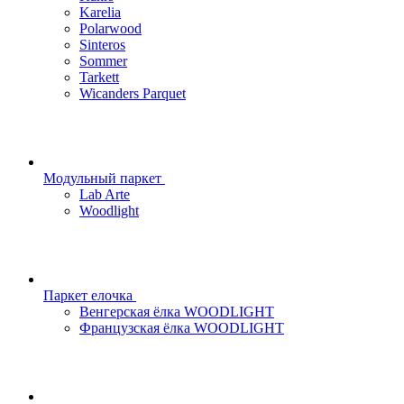
Karelia
Polarwood
Sinteros
Sommer
Tarkett
Wicanders Parquet
Модульный паркет
Lab Arte
Woodlight
Паркет елочка
Венгерская ёлка WOODLIGHT
Французская ёлка WOODLIGHT