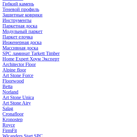
Гибкий камень
Теневой профиль
Защитные коврики
Инструменты
Паркетная доска
Модульный паркет
Паркет елочка
Инженерная доска
Массивная доска
SPC ламинат Tarkett Timber
Home Expert Хоум Эксперт
Architector Floor
Alpine floor
Art Stone Force
Floorwood
Betta
Norland
Art Stone Unica
Art Stone Airy
Salag
Cronafloor
Kronostep
Royce
FirmFit
Wicanders Start SPC