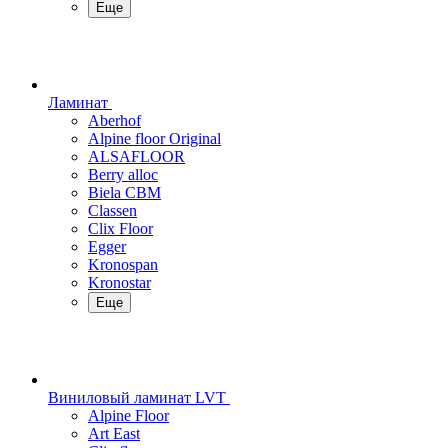
Еще
Ламинат
Aberhof
Alpine floor Original
ALSAFLOOR
Berry alloc
Biela CBM
Classen
Clix Floor
Egger
Kronospan
Kronostar
Еще
Виниловый ламинат LVT
Alpine Floor
Art East