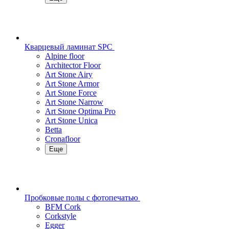
Кварцевый ламинат SPC
Alpine floor
Architector Floor
Art Stone Airy
Art Stone Armor
Art Stone Force
Art Stone Narrow
Art Stone Optima Pro
Art Stone Unica
Betta
Cronafloor
Еще
Пробковые полы с фотопечатью
BFM Cork
Corkstyle
Egger