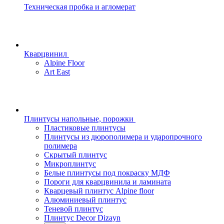
Техническая пробка и агломерат
Кварцвинил
Alpine Floor
Art East
Плинтусы напольные, порожки
Пластиковые плинтусы
Плинтусы из дюрополимера и ударопрочного
полимера
Скрытый плинтус
Микроплинтус
Белые плинтусы под покраску МДФ
Пороги для кварцвинила и ламината
Кварцевый плинтус Alpine floor
Алюминиевый плинтус
Теневой плинтус
Плинтус Decor Dizayn