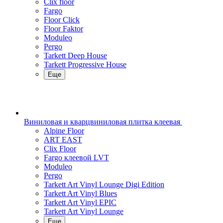
Clix floor
Fargo
Floor Click
Floor Faktor
Moduleo
Pergo
Tarkett Deep House
Tarkett Progressive House
Еще
Виниловая и кварцвиниловая плитка клеевая
Alpine Floor
ART EAST
Clix Floor
Fargo клеевой LVT
Moduleo
Pergo
Tarkett Art Vinyl Lounge Digi Edition
Tarkett Art Vinyl Blues
Tarkett Art Vinyl EPIC
Tarkett Art Vinyl Lounge
Еще