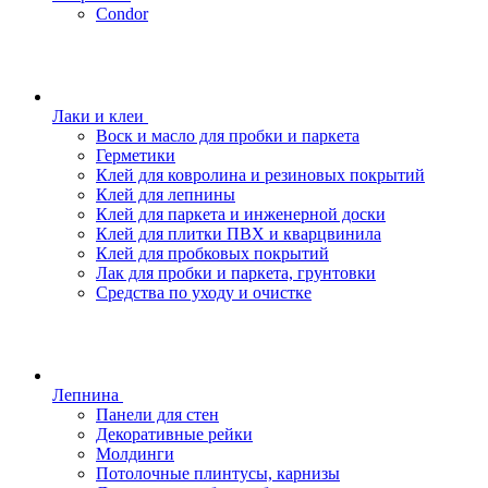
Condor
Лаки и клеи
Воск и масло для пробки и паркета
Герметики
Клей для ковролина и резиновых покрытий
Клей для лепнины
Клей для паркета и инженерной доски
Клей для плитки ПВХ и кварцвинила
Клей для пробковых покрытий
Лак для пробки и паркета, грунтовки
Средства по уходу и очистке
Лепнина
Панели для стен
Декоративные рейки
Молдинги
Потолочные плинтусы, карнизы