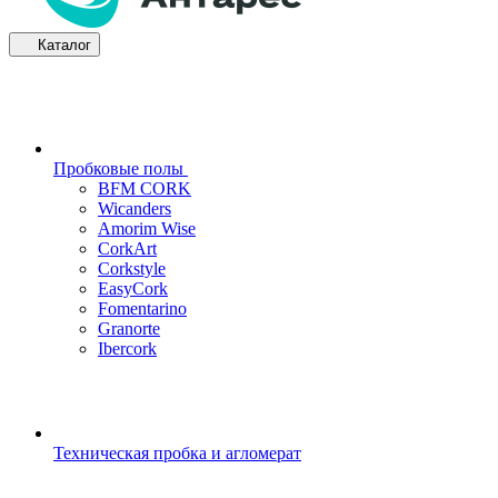
Каталог
Пробковые полы
BFM CORK
Wicanders
Amorim Wise
CorkArt
Corkstyle
EasyCork
Fomentarino
Granorte
Ibercork
Техническая пробка и агломерат