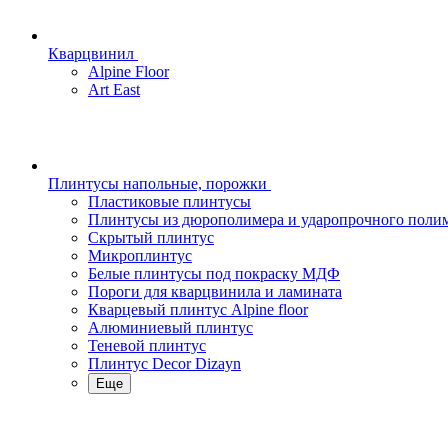
Кварцвинил
Alpine Floor
Art East
Плинтусы напольные, порожки
Пластиковые плинтусы
Плинтусы из дюрополимера и ударопрочного поли
Скрытый плинтус
Микроплинтус
Белые плинтусы под покраску МДФ
Пороги для кварцвинила и ламината
Кварцевый плинтус Alpine floor
Алюминиевый плинтус
Теневой плинтус
Плинтус Decor Dizayn
Еще