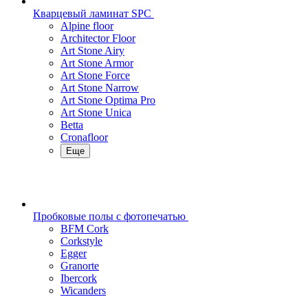
Кварцевый ламинат SPC
Alpine floor
Architector Floor
Art Stone Airy
Art Stone Armor
Art Stone Force
Art Stone Narrow
Art Stone Optima Pro
Art Stone Unica
Betta
Cronafloor
Еще
Пробковые полы с фотопечатью
BFM Cork
Corkstyle
Egger
Granorte
Ibercork
Wicanders