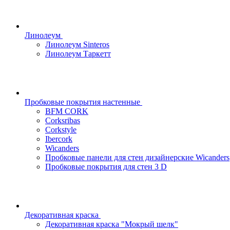
Линолеум
Линолеум Sinteros
Линолеум Таркетт
Пробковые покрытия настенные
BFM CORK
Corksribas
Corkstyle
Ibercork
Wicanders
Пробковые панели для стен дизайнерские Wicanders
Пробковые покрытия для стен 3 D
Декоративная краска
Декоративная краска "Мокрый шелк"