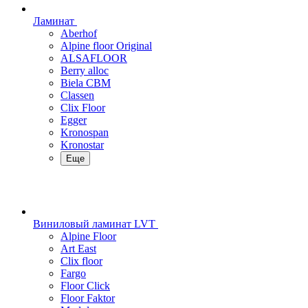
Ламинат
Aberhof
Alpine floor Original
ALSAFLOOR
Berry alloc
Biela CBM
Classen
Clix Floor
Egger
Kronospan
Kronostar
Еще
Виниловый ламинат LVT
Alpine Floor
Art East
Clix floor
Fargo
Floor Click
Floor Faktor