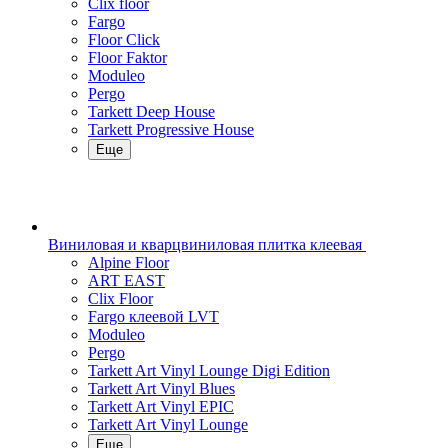
Clix floor
Fargo
Floor Click
Floor Faktor
Moduleo
Pergo
Tarkett Deep House
Tarkett Progressive House
Еще
Виниловая и кварцвиниловая плитка клеевая
Alpine Floor
ART EAST
Clix Floor
Fargo клеевой LVT
Moduleo
Pergo
Tarkett Art Vinyl Lounge Digi Edition
Tarkett Art Vinyl Blues
Tarkett Art Vinyl EPIC
Tarkett Art Vinyl Lounge
Еще