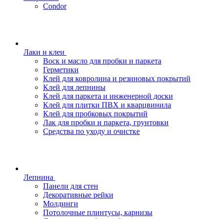
Condor
Лаки и клеи
Воск и масло для пробки и паркета
Герметики
Клей для ковролина и резиновых покрытий
Клей для лепнины
Клей для паркета и инженерной доски
Клей для плитки ПВХ и кварцвинила
Клей для пробковых покрытий
Лак для пробки и паркета, грунтовки
Средства по уходу и очистке
Лепнина
Панели для стен
Декоративные рейки
Молдинги
Потолочные плинтусы, карнизы