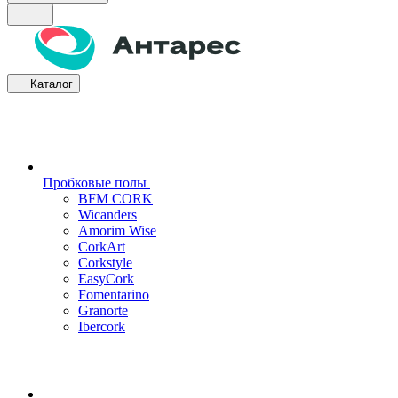
Каталог
Пробковые полы
BFM CORK
Wicanders
Amorim Wise
CorkArt
Corkstyle
EasyCork
Fomentarino
Granorte
Ibercork