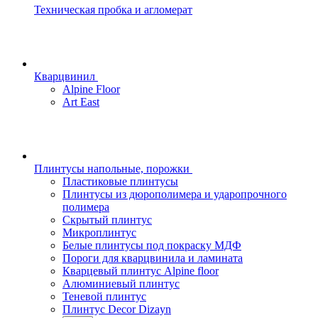
Техническая пробка и агломерат
Кварцвинил
Alpine Floor
Art East
Плинтусы напольные, порожки
Пластиковые плинтусы
Плинтусы из дюрополимера и ударопрочного
полимера
Скрытый плинтус
Микроплинтус
Белые плинтусы под покраску МДФ
Пороги для кварцвинила и ламината
Кварцевый плинтус Alpine floor
Алюминиевый плинтус
Теневой плинтус
Плинтус Decor Dizayn