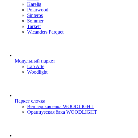
Karelia
Polarwood
Sinteros
Sommer
Tarkett
Wicanders Parquet
Модульный паркет
Lab Arte
Woodlight
Паркет елочка
Венгерская ёлка WOODLIGHT
Французская ёлка WOODLIGHT