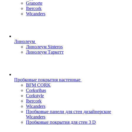
Granorte
Ibercork
Wicanders
Линолеум
Линолеум Sinteros
Линолеум Таркетт
Пробковые покрытия настенные
BFM CORK
Corksribas
Corkstyle
Ibercork
Wicanders
Пробковые панели для стен дизайнерские
Wicanders
Пробковые покрытия для стен 3 D