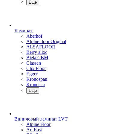
Еще
Ламинат
Aberhof
Alpine floor Original
ALSAFLOOR
Berry alloc
Biela CBM
Classen
Clix Floor
Egger
Kronospan
Kronostar
Еще
Виниловый ламинат LVT
Alpine Floor
Art East