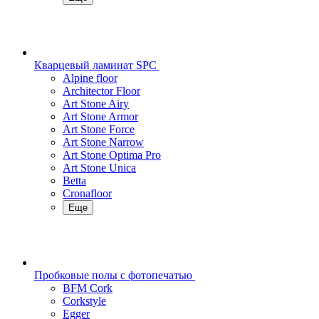
Кварцевый ламинат SPC
Alpine floor
Architector Floor
Art Stone Airy
Art Stone Armor
Art Stone Force
Art Stone Narrow
Art Stone Optima Pro
Art Stone Unica
Betta
Cronafloor
Еще
Пробковые полы с фотопечатью
BFM Cork
Corkstyle
Egger